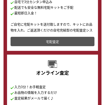
自宅で3分カンタン申込み
配送でも安全な無料宅配キットをご手配
最短即日入金！
ご自宅に宅配キットを送付致しますので、キットにお品
物を入れ、ご返送頂くだけの自宅完結型の宅配査定シス
テムです。
宅配査定
配送でも簡単&安全に査定・買取に出すことが可能で
す。
オンライン査定
入力3分！お手軽査定
お品物の情報を入力するだけ
査定結果がメールで届く♪