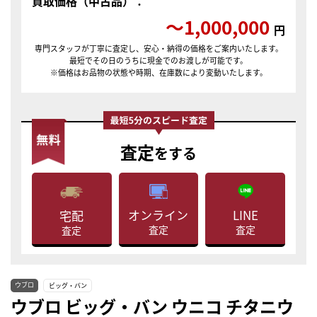
買取価格（中古品）：
〜1,000,000
円
専門スタッフが丁寧に査定し、安心・納得の価格をご案内いたします。
最短でその日のうちに現金でのお渡しが可能です。
※価格はお品物の状態や時期、在庫数により変動いたします。
査定
をする
LINE
オンライン
宅配
査定
査定
査定
ウブロ
ビッグ・バン
ウブロ ビッグ・バン ウニコ チタニウ