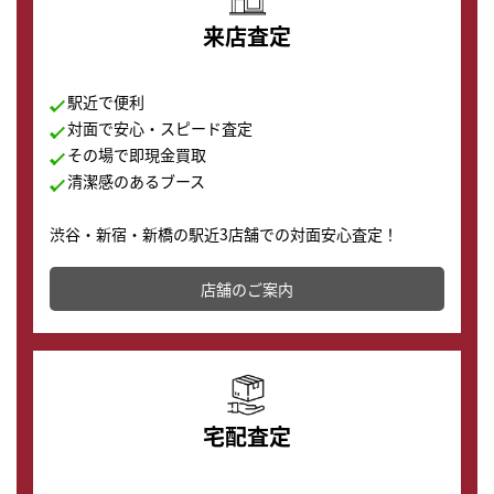
来店査定
駅近で便利
対面で安心・スピード査定
その場で即現金買取
清潔感のあるブース
渋谷・新宿・新橋の駅近3店舗での対面安心査定！
その場で現金買取致します。渋谷本店では、時計販売の
店舗を併設しており、下取りに出してお得に新しい時計
店舗のご案内
の購入もできます♪
宅配査定