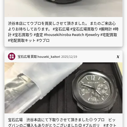
渋谷本店にてウブロを買戻しさせて頂きました。 またのご来店心
よりお待ちしております。 #宝石広場 #宝石広場買取り #腕時計 #時
計 #宝石買取り #査定 #housekihiroba #watch #jewelry #宅配買取
#宅配買取キット #ウブロ
宝石広場 買取
houseki_kaitori
2025/12/19
宝石広場 渋谷本店にて下取りさせて頂きました🙂 ウブロ ビッ
グバンのご購入もありがとうございました😊 #ブルガリ #オクト