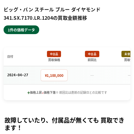
ビッグ・バン スチール ブルー ダイヤモンド
341.SX.7170.LR.1204の買取金額推移
1件の価格データ
中古品
中古品
未使用
日付
買取価格
前回比
買取価
－
－
¥1,100,000
2024-04-27
+
-
価格上昇
価格下落
※ 前回比は直前の記録日との比較です
故障していたり、付属品が無くても 買取でき
ます！