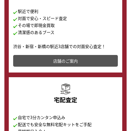
駅近で便利
対面で安心・スピード査定
その場で即現金買取
清潔感のあるブース
渋谷・新宿・新橋の駅近3店舗での対面安心査定！
その場で現金買取致します。渋谷本店では、時計販売の
店舗を併設しており、下取りに出してお得に新しい時計
店舗のご案内
の購入もできます♪
宅配査定
自宅で3分カンタン申込み
配送でも安全な無料宅配キットをご手配