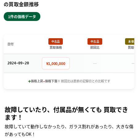
の買取金額推移
1件の価格データ
中古品
中古品
未使用
日付
買取価格
前回比
買取価
－
－
¥1,000,000
2024-09-20
+
-
価格上昇
価格下落
※ 前回比は直前の記録日との比較です
故障していたり、付属品が無くても 買取でき
ます！
故障していて動作しなかったり、ガラス割れがあったり、大きな傷
があってもOK！