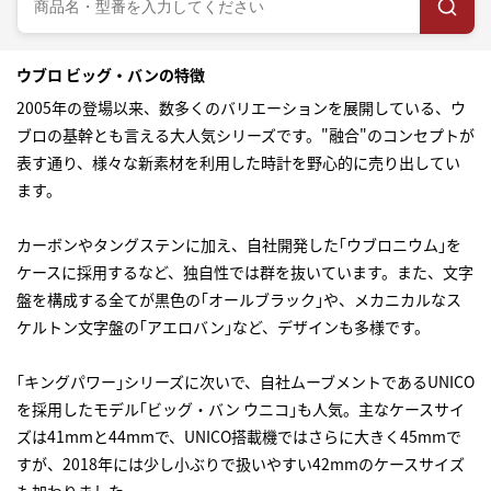
ウブロ ビッグ・バンの特徴
2005年の登場以来、数多くのバリエーションを展開している、ウ
ブロの基幹とも言える大人気シリーズです。"融合"のコンセプトが
表す通り、様々な新素材を利用した時計を野心的に売り出してい
ます。
カーボンやタングステンに加え、自社開発した｢ウブロニウム｣を
ケースに採用するなど、独自性では群を抜いています。また、文字
盤を構成する全てが黒色の｢オールブラック｣や、メカニカルなス
ケルトン文字盤の｢アエロバン｣など、デザインも多様です。
｢キングパワー｣シリーズに次いで、自社ムーブメントであるUNICO
を採用したモデル｢ビッグ・バン ウニコ｣も人気。主なケースサイ
ズは41mmと44mmで、UNICO搭載機ではさらに大きく45mmで
すが、2018年には少し小ぶりで扱いやすい42mmのケースサイズ