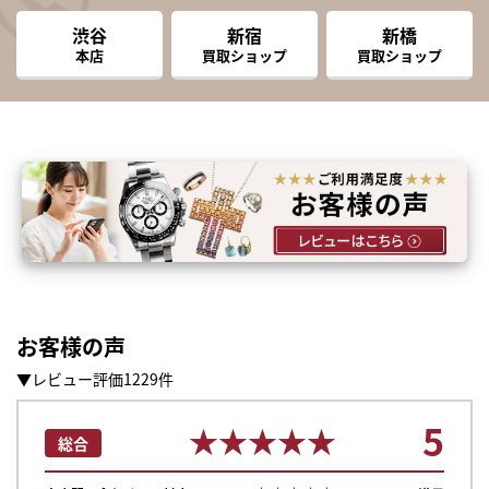
渋谷
新宿
新橋
本店
買取ショップ
買取ショップ
お客様の声
▼レビュー評価1229件
5
★★★★★
★★★★★
総合