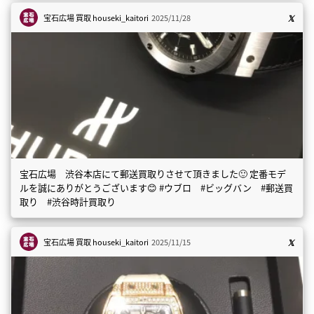
宝石広場 買取
houseki_kaitori
2025/11/28
宝石広場 渋谷本店にて郵送買取りさせて頂きました🙂 定番モデ
ルを誠にありがとうございます😊 #ウブロ #ビッグバン #郵送買
取り #渋谷時計買取り
宝石広場 買取
houseki_kaitori
2025/11/15