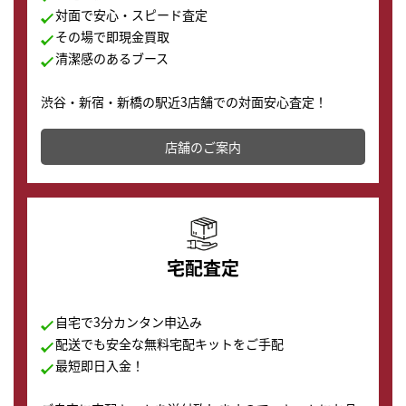
対面で安心・スピード査定
その場で即現金買取
清潔感のあるブース
渋谷・新宿・新橋の駅近3店舗での対面安心査定！
その場で現金買取致します。渋谷本店では、時計販売の
店舗を併設しており、下取りに出してお得に新しい時計
店舗のご案内
の購入もできます♪
宅配査定
自宅で3分カンタン申込み
配送でも安全な無料宅配キットをご手配
最短即日入金！