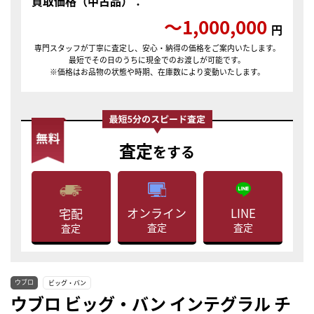
買取価格（中古品）：
〜1,000,000
円
専門スタッフが丁寧に査定し、安心・納得の価格をご案内いたします。
最短でその日のうちに現金でのお渡しが可能です。
※価格はお品物の状態や時期、在庫数により変動いたします。
査定
をする
LINE
オンライン
宅配
査定
査定
査定
ウブロ
ビッグ・バン
ウブロ ビッグ・バン インテグラル チ