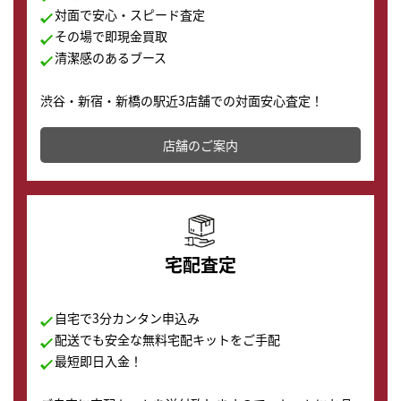
対面で安心・スピード査定
その場で即現金買取
清潔感のあるブース
渋谷・新宿・新橋の駅近3店舗での対面安心査定！
その場で現金買取致します。渋谷本店では、時計販売の
店舗を併設しており、下取りに出してお得に新しい時計
店舗のご案内
の購入もできます♪
宅配査定
自宅で3分カンタン申込み
配送でも安全な無料宅配キットをご手配
最短即日入金！