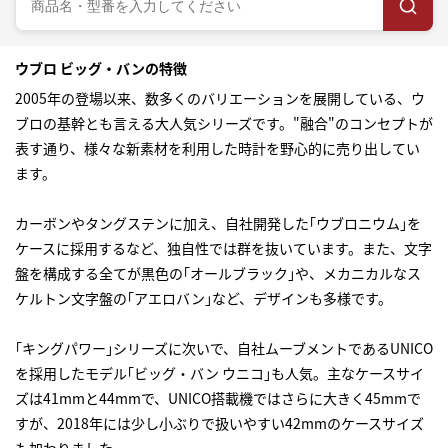
ウブロ ビッグ・バンの特徴
2005年の登場以来、数多くのバリエーションを展開している、ウ
ブロの基幹とも言える大人気シリーズです。"融合"のコンセプトが
表す通り、様々な新素材を利用した時計を野心的に売り出してい
ます。
カーボンやタングステンに加え、自社開発した｢ウブロニウム｣を
ケースに採用するなど、独自性では群を抜いています。また、文字
盤を構成する全てが黒色の｢オールブラック｣や、メカニカルなス
ケルトン文字盤の｢アエロバン｣など、デザインも多様です。
｢キングパワー｣シリーズに次いで、自社ムーブメントであるUNICO
を採用したモデル｢ビッグ・バン ウニコ｣も人気。主なケースサイ
ズは41mmと44mmで、UNICO搭載機ではさらに大きく45mmで
すが、2018年には少し小ぶりで扱いやすい42mmのケースサイズ