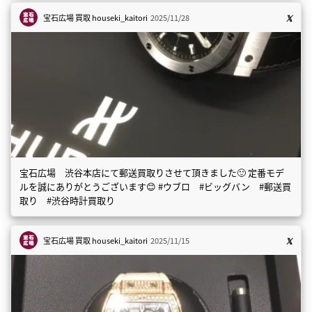
宝石広場 買取
houseki_kaitori
2025/11/28
宝石広場 渋谷本店にて郵送買取りさせて頂きました🙂 定番モデ
ルを誠にありがとうございます😊 #ウブロ #ビッグバン #郵送買
取り #渋谷時計買取り
宝石広場 買取
houseki_kaitori
2025/11/15