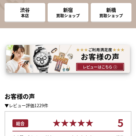
渋谷
新宿
新橋
本店
買取ショップ
買取ショップ
お客様の声
▼レビュー評価1229件
5
★★★★★
★★★★★
総合