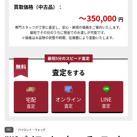
買取価格（中古品）：
〜350,000
円
専門スタッフが丁寧に査定し、安心・納得の価格をご案内いたします。
最短でその日のうちに現金でのお渡しが可能です。
※価格はお品物の状態や時期、在庫数により変動いたします。
査定
をする
LINE
オンライン
宅配
査定
査定
査定
IWC
パイロット・ウォッチ