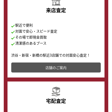
来店査定
駅近で便利
対面で安心・スピード査定
その場で即現金買取
清潔感のあるブース
渋谷・新宿・新橋の駅近3店舗での対面安心査定！
その場で現金買取致します。渋谷本店では、時計販売の
店舗を併設しており、下取りに出してお得に新しい時計
店舗のご案内
の購入もできます♪
宅配査定