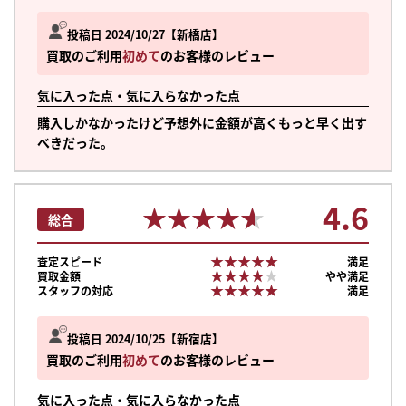
投稿日 2024/10/27
新橋店
買取のご利用
初めて
のお客様のレビュー
気に入った点・気に入らなかった点
購入しかなかったけど予想外に金額が高くもっと早く出す
べきだった。
4.6
★★★★★
★★★★★
総合
★★★★★
★★★★★
査定スピード
満足
★★★★★
★★★★★
買取金額
やや満足
★★★★★
★★★★★
スタッフの対応
満足
投稿日 2024/10/25
新宿店
買取のご利用
初めて
のお客様のレビュー
気に入った点・気に入らなかった点