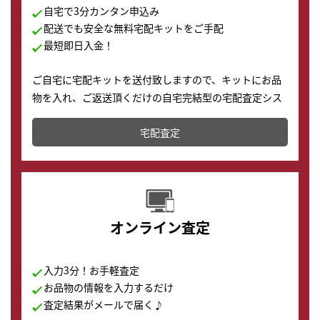
自宅で3分カンタン申込み
配送でも安全な無料宅配キットをご手配
最短即日入金！
ご自宅に宅配キットを送付致しますので、キットにお品
物を入れ、ご返送頂くだけの自宅完結型の宅配査定シス
テムです。
宅配査定
配送でも簡単&安全に査定・買取に出すことが可能で
す。
オンライン査定
入力3分！お手軽査定
お品物の情報を入力するだけ
査定結果がメールで届く♪