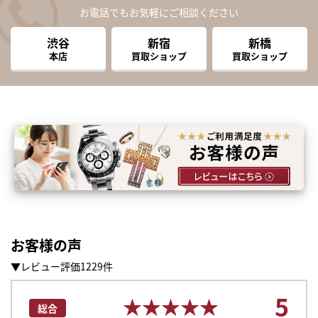
お電話でもお気軽にご相談ください
渋谷
新宿
新橋
本店
買取ショップ
買取ショップ
お客様の声
▼レビュー評価1229件
5
★★★★★
★★★★★
総合