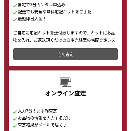
自宅で3分カンタン申込み
配送でも安全な無料宅配キットをご手配
最短即日入金！
ご自宅に宅配キットを送付致しますので、キットにお品
物を入れ、ご返送頂くだけの自宅完結型の宅配査定シス
テムです。
宅配査定
配送でも簡単&安全に査定・買取に出すことが可能で
す。
オンライン査定
入力3分！お手軽査定
お品物の情報を入力するだけ
査定結果がメールで届く♪