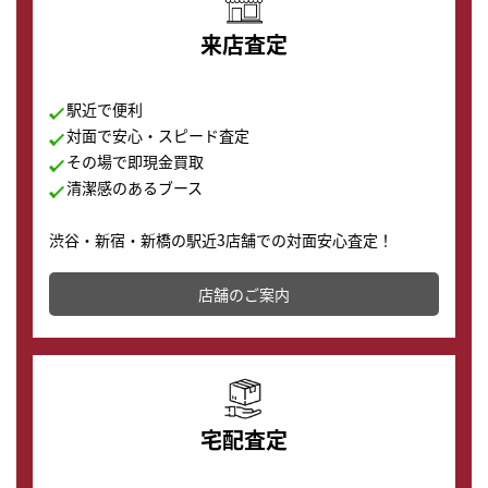
来店査定
駅近で便利
対面で安心・スピード査定
その場で即現金買取
清潔感のあるブース
渋谷・新宿・新橋の駅近3店舗での対面安心査定！
その場で現金買取致します。渋谷本店では、時計販売の
店舗を併設しており、下取りに出してお得に新しい時計
店舗のご案内
の購入もできます♪
宅配査定