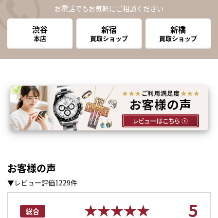
お電話でもお気軽にご相談ください
渋谷
新宿
新橋
本店
買取ショップ
買取ショップ
お客様の声
▼レビュー評価1229件
5
★★★★★
★★★★★
総合