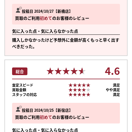
投稿日 2024/10/27
新橋店
買取のご利用
初めて
のお客様のレビュー
気に入った点・気に入らなかった点
購入しかなかったけど予想外に金額が高くもっと早く出す
べきだった。
4.6
★★★★★
★★★★★
総合
★★★★★
★★★★★
査定スピード
満足
★★★★★
★★★★★
買取金額
やや満足
★★★★★
★★★★★
スタッフの対応
満足
投稿日 2024/10/25
新宿店
買取のご利用
初めて
のお客様のレビュー
気に入った点・気に入らなかった点