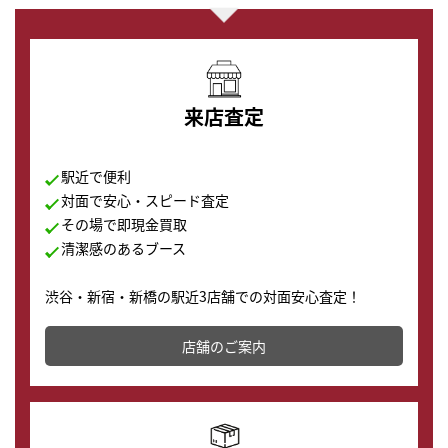
来店査定
駅近で便利
対面で安心・スピード査定
その場で即現金買取
清潔感のあるブース
渋谷・新宿・新橋の駅近3店舗での対面安心査定！
その場で現金買取致します。渋谷本店では、時計販売の
店舗を併設しており、下取りに出してお得に新しい時計
店舗のご案内
の購入もできます♪