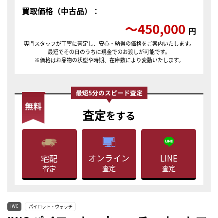
買取価格（中古品）：
〜450,000
円
専門スタッフが丁寧に査定し、安心・納得の価格をご案内いたします。
最短でその日のうちに現金でのお渡しが可能です。
※価格はお品物の状態や時期、在庫数により変動いたします。
査定
をする
LINE
オンライン
宅配
査定
査定
査定
IWC
パイロット・ウォッチ