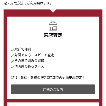
定・買取方法でご利用頂けます。
来店査定
駅近で便利
対面で安心・スピード査定
その場で即現金買取
清潔感のあるブース
渋谷・新宿・新橋の駅近3店舗での対面安心査定！
その場で現金買取致します。渋谷本店では、時計販売の
店舗を併設しており、下取りに出してお得に新しい時計
店舗のご案内
の購入もできます♪