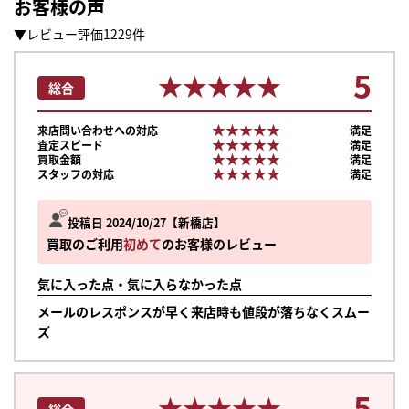
お客様の声
▼レビュー評価1229件
5
★★★★★
★★★★★
総合
★★★★★
★★★★★
来店問い合わせへの対応
満足
★★★★★
★★★★★
査定スピード
満足
★★★★★
★★★★★
買取金額
満足
★★★★★
★★★★★
スタッフの対応
満足
投稿日 2024/10/27
新橋店
買取のご利用
初めて
のお客様のレビュー
気に入った点・気に入らなかった点
メールのレスポンスが早く来店時も値段が落ちなくスムー
ズ
まずは
かんたん30秒でお試し査定
5
★★★★★
★★★★★
総合