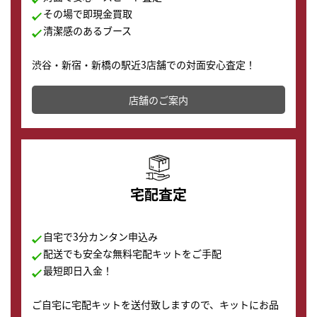
その場で即現金買取
清潔感のあるブース
渋谷・新宿・新橋の駅近3店舗での対面安心査定！
その場で現金買取致します。渋谷本店では、時計販売の
店舗を併設しており、下取りに出してお得に新しい時計
店舗のご案内
の購入もできます♪
宅配査定
自宅で3分カンタン申込み
配送でも安全な無料宅配キットをご手配
最短即日入金！
ご自宅に宅配キットを送付致しますので、キットにお品