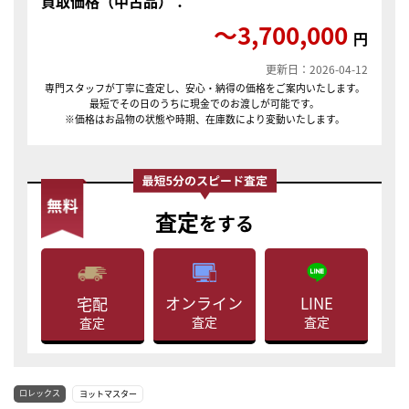
買取価格（中古品）：
〜3,700,000
円
更新日：2026-04-12
専門スタッフが丁寧に査定し、安心・納得の価格をご案内いたします。
最短でその日のうちに現金でのお渡しが可能です。
※価格はお品物の状態や時期、在庫数により変動いたします。
査定
をする
LINE
オンライン
宅配
査定
査定
査定
ロレックス
ヨットマスター