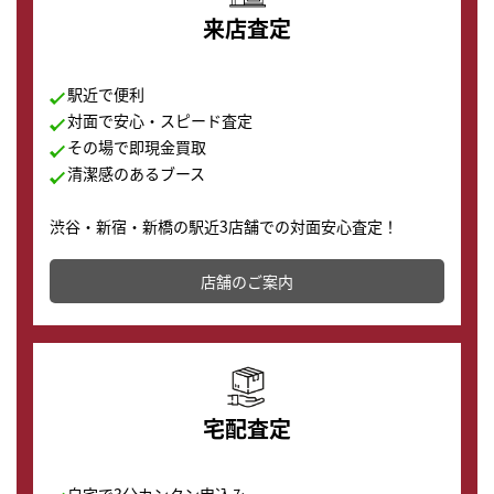
来店査定
駅近で便利
対面で安心・スピード査定
その場で即現金買取
清潔感のあるブース
渋谷・新宿・新橋の駅近3店舗での対面安心査定！
その場で現金買取致します。渋谷本店では、時計販売の
店舗を併設しており、下取りに出してお得に新しい時計
店舗のご案内
の購入もできます♪
宅配査定