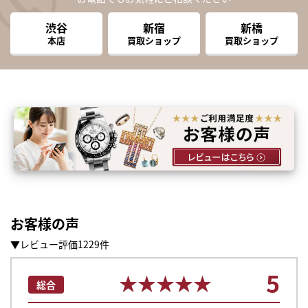
渋谷
新宿
新橋
本店
買取ショップ
買取ショップ
お客様の声
▼レビュー評価1229件
5
まずは
★★★★★
★★★★★
総合
かんたん30秒でお試し査定