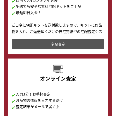
自宅で3分カンタン申込み
配送でも安全な無料宅配キットをご手配
最短即日入金！
ご自宅に宅配キットを送付致しますので、キットにお品
物を入れ、ご返送頂くだけの自宅完結型の宅配査定シス
テムです。
宅配査定
配送でも簡単&安全に査定・買取に出すことが可能で
す。
オンライン査定
入力3分！お手軽査定
お品物の情報を入力するだけ
査定結果がメールで届く♪