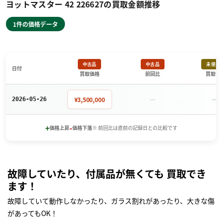
ヨットマスター 42 226627の買取金額推移
1件の価格データ
中古品
中古品
未使用
日付
買取価格
前回比
買取価
－
－
¥3,500,000
2026-05-26
+
-
価格上昇
価格下落
※ 前回比は直前の記録日との比較です
故障していたり、付属品が無くても 買取でき
ます！
故障していて動作しなかったり、ガラス割れがあったり、大きな傷
があってもOK！