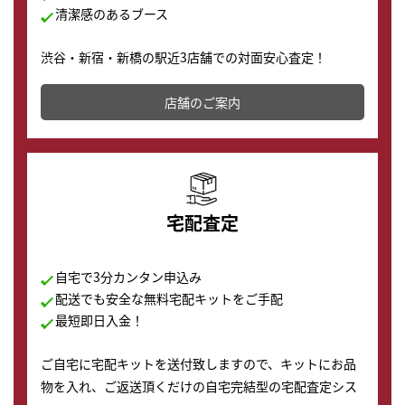
清潔感のあるブース
渋谷・新宿・新橋の駅近3店舗での対面安心査定！
その場で現金買取致します。渋谷本店では、時計販売の
店舗を併設しており、下取りに出してお得に新しい時計
店舗のご案内
の購入もできます♪
宅配査定
自宅で3分カンタン申込み
配送でも安全な無料宅配キットをご手配
最短即日入金！
ご自宅に宅配キットを送付致しますので、キットにお品
物を入れ、ご返送頂くだけの自宅完結型の宅配査定シス