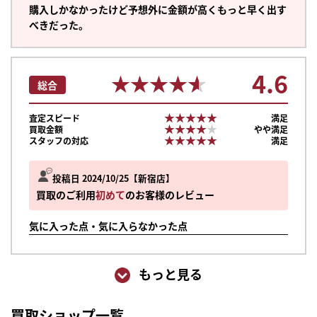
購入しかなかったけど予想外に金額が高くもっと早く出す
べきだった。
4.6
★★★★★
★★★★★
総合
★★★★★
★★★★★
査定スピード
満足
★★★★★
★★★★★
買取金額
やや満足
★★★★★
★★★★★
スタッフの対応
満足
投稿日 2024/10/25
新宿店
買取のご利用
初めて
のお客様のレビュー
気に入った点・気に入らなかった点
もっと見る
買取ショップ一覧