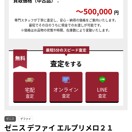
買取価格（中古品）：
〜500,000
円
専門スタッフが丁寧に査定し、安心・納得の価格をご案内いたします。
最短でその日のうちに現金でのお渡しが可能です。
※価格はお品物の状態や時期、在庫数により変動いたします。
査定
をする
LINE
オンライン
宅配
査定
査定
査定
ゼニス
デファイ
ゼニス デファイ エルプリメロ２１