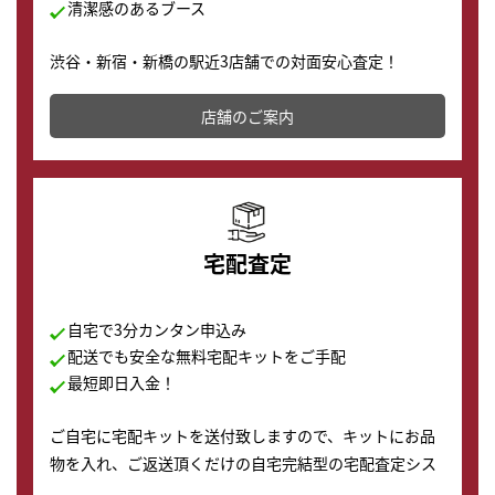
清潔感のあるブース
渋谷・新宿・新橋の駅近3店舗での対面安心査定！
その場で現金買取致します。渋谷本店では、時計販売の
店舗を併設しており、下取りに出してお得に新しい時計
店舗のご案内
の購入もできます♪
宅配査定
自宅で3分カンタン申込み
配送でも安全な無料宅配キットをご手配
最短即日入金！
ご自宅に宅配キットを送付致しますので、キットにお品
物を入れ、ご返送頂くだけの自宅完結型の宅配査定シス
テムです。