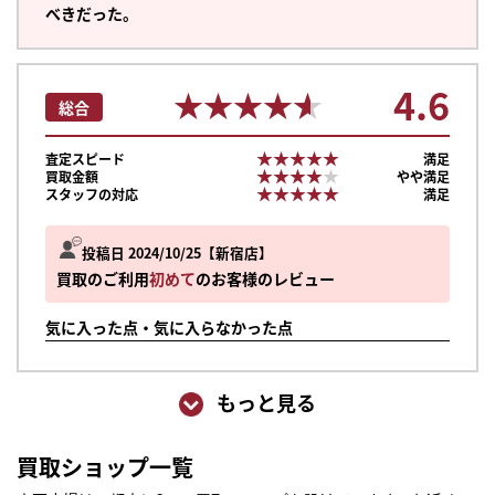
べきだった。
4.6
★★★★★
★★★★★
総合
★★★★★
★★★★★
査定スピード
満足
★★★★★
★★★★★
買取金額
やや満足
★★★★★
★★★★★
スタッフの対応
満足
投稿日 2024/10/25
新宿店
買取のご利用
初めて
のお客様のレビュー
気に入った点・気に入らなかった点
もっと見る
まずは
買取ショップ一覧
かんたん30秒でお試し査定