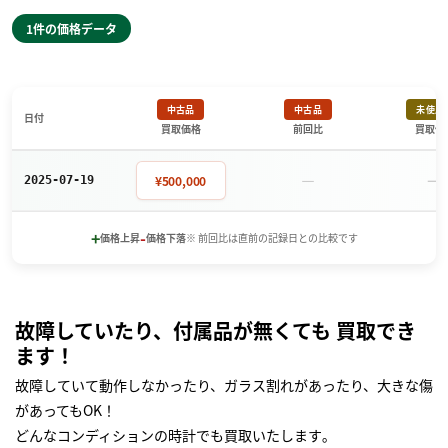
1件の価格データ
中古品
中古品
未使用
日付
買取価格
前回比
買取価
－
－
¥500,000
2025-07-19
+
-
価格上昇
価格下落
※ 前回比は直前の記録日との比較です
故障していたり、付属品が無くても 買取でき
ます！
故障していて動作しなかったり、ガラス割れがあったり、大きな傷
があってもOK！
どんなコンディションの時計でも買取いたします｡