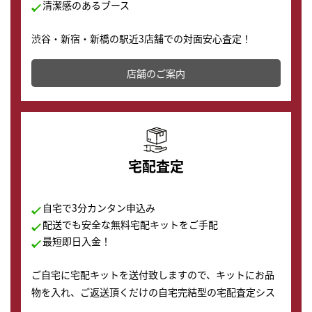
清潔感のあるブース
渋谷・新宿・新橋の駅近3店舗での対面安心査定！
その場で現金買取致します。渋谷本店では、時計販売の
店舗を併設しており、下取りに出してお得に新しい時計
店舗のご案内
の購入もできます♪
宅配査定
自宅で3分カンタン申込み
配送でも安全な無料宅配キットをご手配
最短即日入金！
ご自宅に宅配キットを送付致しますので、キットにお品
物を入れ、ご返送頂くだけの自宅完結型の宅配査定シス
テムです。