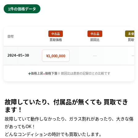
1件の価格データ
中古品
中古品
未使用
日付
買取価格
前回比
買取価
－
－
¥1,000,000
2024-05-30
+
-
価格上昇
価格下落
※ 前回比は直前の記録日との比較です
故障していたり、付属品が無くても 買取でき
ます！
故障していて動作しなかったり、ガラス割れがあったり、大きな傷
があってもOK！
どんなコンディションの時計でも買取いたします｡