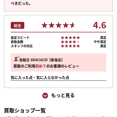
べきだった。
4.6
★★★★★
★★★★★
総合
★★★★★
★★★★★
査定スピード
満足
★★★★★
★★★★★
買取金額
やや満足
★★★★★
★★★★★
スタッフの対応
満足
投稿日 2024/10/25
新宿店
買取のご利用
初めて
のお客様のレビュー
気に入った点・気に入らなかった点
もっと見る
まずは
買取ショップ一覧
かんたん30秒でお試し査定