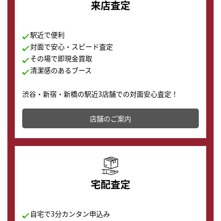
来店査定
駅近で便利
対面で安心・スピード査定
その場で即現金買取
清潔感のあるブース
渋谷・新宿・新橋の駅近3店舗での対面安心査定！
その場で現金買取致します。渋谷本店では、時計販売の
店舗を併設しており、下取りに出してお得に新しい時計
店舗のご案内
の購入もできます♪
宅配査定
自宅で3分カンタン申込み