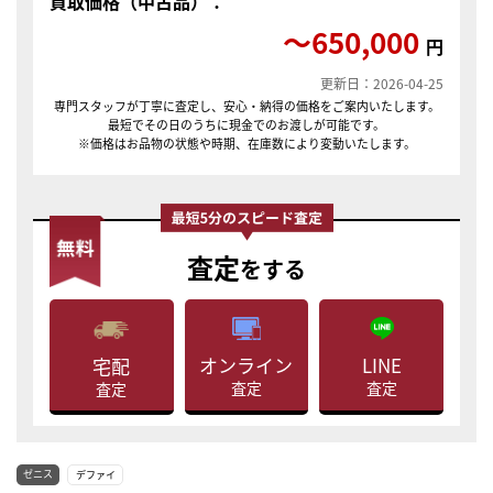
買取価格（中古品）：
〜650,000
円
更新日：2026-04-25
専門スタッフが丁寧に査定し、安心・納得の価格をご案内いたします。
最短でその日のうちに現金でのお渡しが可能です。
※価格はお品物の状態や時期、在庫数により変動いたします。
査定
をする
LINE
オンライン
宅配
査定
査定
査定
ゼニス
デファイ