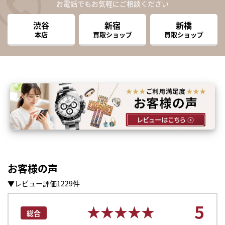
お電話でもお気軽にご相談ください
渋谷
新宿
新橋
本店
買取ショップ
買取ショップ
お客様の声
▼レビュー評価1229件
5
★★★★★
★★★★★
総合