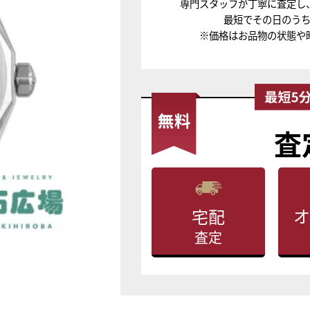
専門スタッフが丁寧に査定し
最短でその日のう
※価格はお品物の状態や
査
オ
宅配
査定