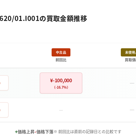
620/01.I001の買取金額推移
中古品
未使用
前回比
買取価
¥-100,000
－
0
（-16.7%）
－
0
－
+
-
価格上昇
価格下落
※ 前回比は直前の記録日との比較です