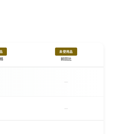
品
未使用品
格
前回比
－
－