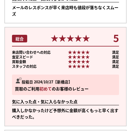
メールのレスポンスが早く来店時も値段が落ちなくスムー
ズ
5
★★★★★
★★★★★
総合
★★★★★
★★★★★
来店問い合わせへの対応
満足
★★★★★
★★★★★
査定スピード
満足
★★★★★
★★★★★
買取金額
満足
★★★★★
★★★★★
スタッフの対応
満足
投稿日 2024/10/27
新橋店
買取のご利用
初めて
のお客様のレビュー
気に入った点・気に入らなかった点
購入しかなかったけど予想外に金額が高くもっと早く出す
べきだった。