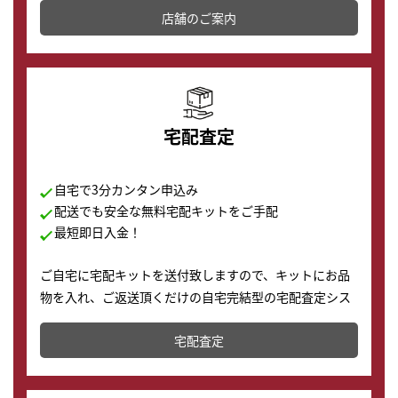
店舗を併設しており、下取りに出してお得に新しい時計
店舗のご案内
の購入もできます♪
宅配査定
自宅で3分カンタン申込み
配送でも安全な無料宅配キットをご手配
最短即日入金！
ご自宅に宅配キットを送付致しますので、キットにお品
物を入れ、ご返送頂くだけの自宅完結型の宅配査定シス
テムです。
宅配査定
配送でも簡単&安全に査定・買取に出すことが可能で
す。