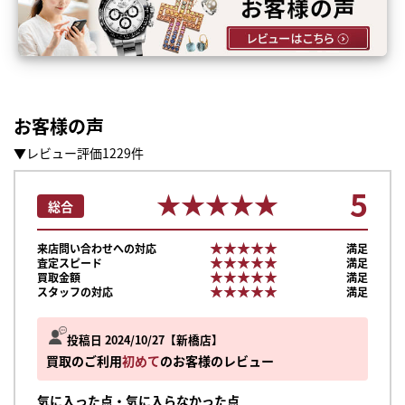
お客様の声
▼レビュー評価1229件
5
★★★★★
★★★★★
総合
★★★★★
★★★★★
来店問い合わせへの対応
満足
★★★★★
★★★★★
査定スピード
満足
★★★★★
★★★★★
買取金額
満足
★★★★★
★★★★★
スタッフの対応
満足
投稿日 2024/10/27
新橋店
買取のご利用
初めて
のお客様のレビュー
気に入った点・気に入らなかった点