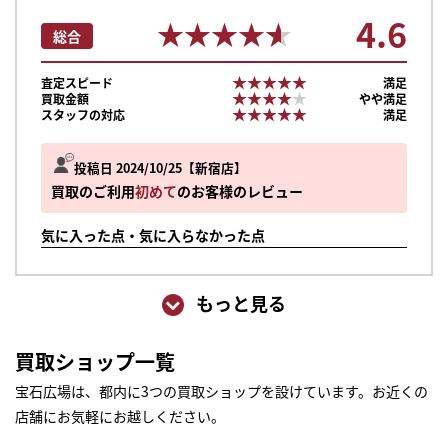
4.6
★★★★★
★★★★★
総合
★★★★★
★★★★★
査定スピード
満足
★★★★★
★★★★★
買取金額
やや満足
★★★★★
★★★★★
スタッフの対応
満足
投稿日 2024/10/25
新宿店
買取のご利用
初めて
のお客様のレビュー
気に入った点・気に入らなかった点
もっと見る
買取ショップ一覧
宝石広場は、都内に3つの買取ショップを設けています。お近くの
店舗にお気軽にお越しください。