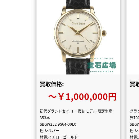
買取価格:
買
〜￥1,000,000円
初代グランドセイコー 復刻モデル 限定生産
グラ
353本
界7
SBGW252 9S64-00L0
SBG
色:シルバー
色:
材質:イエローゴールド
材質