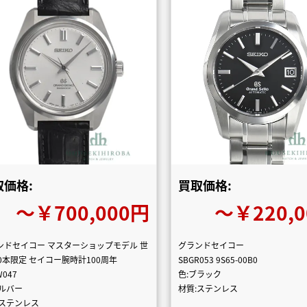
取価格:
買取価格:
〜￥700,000円
〜￥220,
ンドセイコー マスターショップモデル 世
グランドセイコー
00本限定 セイコー腕時計100周年
SBGR053 9S65-00B0
W047
色:ブラック
シルバー
材質:ステンレス
:ステンレス