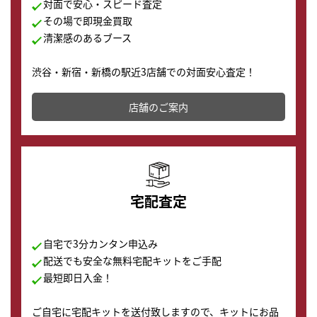
対面で安心・スピード査定
その場で即現金買取
清潔感のあるブース
渋谷・新宿・新橋の駅近3店舗での対面安心査定！
その場で現金買取致します。渋谷本店では、時計販売の
店舗を併設しており、下取りに出してお得に新しい時計
店舗のご案内
の購入もできます♪
宅配査定
自宅で3分カンタン申込み
配送でも安全な無料宅配キットをご手配
最短即日入金！
ご自宅に宅配キットを送付致しますので、キットにお品