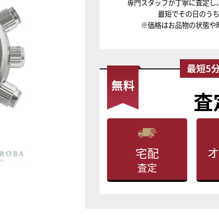
専門スタッフが丁寧に査定し
最短でその日のう
※価格はお品物の状態や
査
オ
宅配
査定