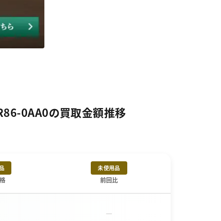
86-0AA0の買取金額推移
品
未使用品
格
前回比
－