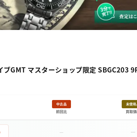
MT マスターショップ限定 SBGC203 9R
中古品
未使用
前回比
買取価
－
0
－