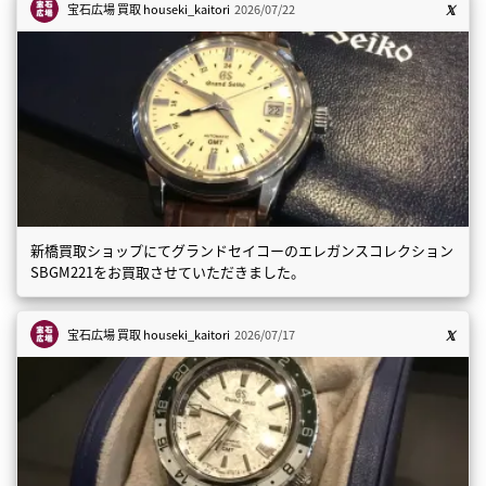
宝石広場 買取
houseki_kaitori
2026/07/22
新橋買取ショップにてグランドセイコーのエレガンスコレクション
SBGM221をお買取させていただきました。
宝石広場 買取
houseki_kaitori
2026/07/17