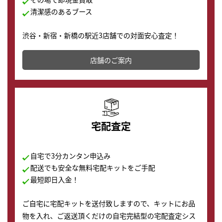
清潔感のあるブース
渋谷・新宿・新橋の駅近3店舗での対面安心査定！
その場で現金買取致します。渋谷本店では、時計販売の
店舗を併設しており、下取りに出してお得に新しい時計
店舗のご案内
の購入もできます♪
宅配査定
自宅で3分カンタン申込み
配送でも安全な無料宅配キットをご手配
最短即日入金！
ご自宅に宅配キットを送付致しますので、キットにお品
物を入れ、ご返送頂くだけの自宅完結型の宅配査定シス