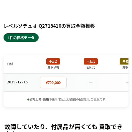
レベルソデュオ Q2718410の買取金額推移
1件の価格データ
中古品
中古品
未使用
日付
買取価格
前回比
買取価
－
－
¥700,000
2025-12-15
+
-
価格上昇
価格下落
※ 前回比は直前の記録日との比較です
故障していたり、付属品が無くても 買取でき