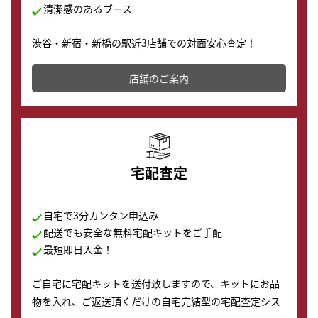
清潔感のあるブース
渋谷・新宿・新橋の駅近3店舗での対面安心査定！
その場で現金買取致します。渋谷本店では、時計販売の
店舗を併設しており、下取りに出してお得に新しい時計
店舗のご案内
の購入もできます♪
宅配査定
自宅で3分カンタン申込み
配送でも安全な無料宅配キットをご手配
最短即日入金！
ご自宅に宅配キットを送付致しますので、キットにお品
物を入れ、ご返送頂くだけの自宅完結型の宅配査定シス