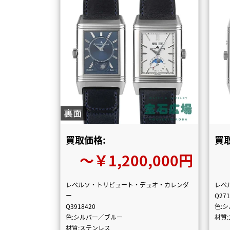
買取価格:
買
〜￥1,200,000円
レベルソ・トリビュート・デュオ・カレンダ
レベ
ー
Q271
Q3918420
色:
色:シルバー／ブルー
材質
材質:ステンレス