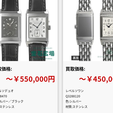
取価格:
買取価格:
〜￥550,000円
〜￥450,
ルソデュオ
レベルソワン
8470
Q3288120
シルバー／ブラック
色:シルバー
:ステンレス
材質:ステンレス