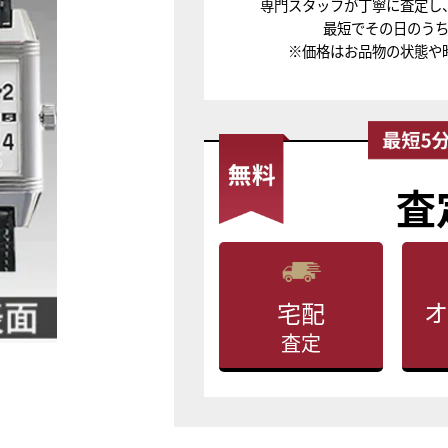
専門スタッフが丁寧に査定し
最短でその日のう
※価格はお品物の状態や
査
オ
宅配
査定