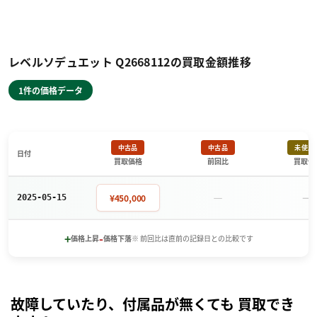
レベルソデュエット Q2668112の買取金額推移
1件の価格データ
中古品
中古品
未使用
日付
買取価格
前回比
買取価
－
－
¥450,000
2025-05-15
+
-
価格上昇
価格下落
※ 前回比は直前の記録日との比較です
故障していたり、付属品が無くても 買取でき