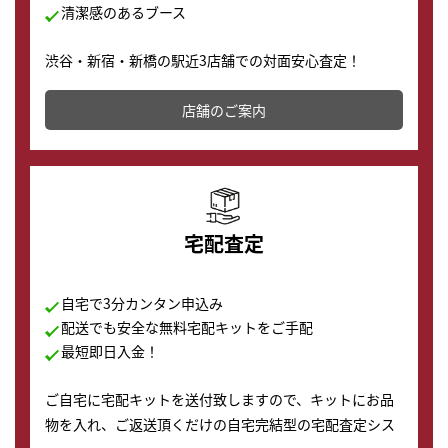
清潔感のあるブース
渋谷・新宿・新橋の駅近3店舗での対面安心査定！
その場で現金買取致します。渋谷本店では、時計販売の
店舗を併設しており、下取りに出してお得に新しい時計
店舗のご案内
の購入もできます♪
宅配査定
自宅で3分カンタン申込み
配送でも安全な無料宅配キットをご手配
最短即日入金！
ご自宅に宅配キットを送付致しますので、キットにお品
物を入れ、ご返送頂くだけの自宅完結型の宅配査定シス