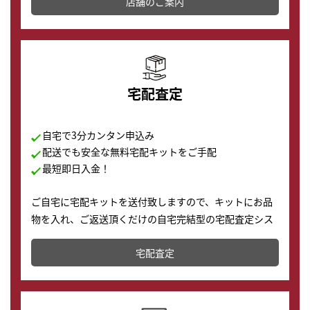
店舗を併設しており、下取りに出してお得に新しい時計
店舗のご案内
の購入もできます♪
宅配査定
自宅で3分カンタン申込み
配送でも安全な無料宅配キットをご手配
最短即日入金！
ご自宅に宅配キットを送付致しますので、キットにお品
物を入れ、ご返送頂くだけの自宅完結型の宅配査定シス
テムです。
宅配査定
配送でも簡単&安全に査定・買取に出すことが可能で
す。