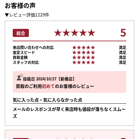
お客様の声
▼レビュー評価1229件
5
★★★★★
★★★★★
総合
★★★★★
★★★★★
来店問い合わせへの対応
満足
★★★★★
★★★★★
査定スピード
満足
★★★★★
★★★★★
買取金額
満足
★★★★★
★★★★★
スタッフの対応
満足
投稿日 2024/10/27
新橋店
買取のご利用
初めて
のお客様のレビュー
気に入った点・気に入らなかった点
メールのレスポンスが早く来店時も値段が落ちなくスムー
ズ