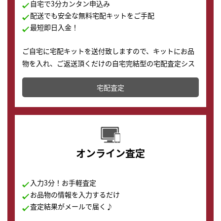
自宅で3分カンタン申込み
配送でも安全な無料宅配キットをご手配
最短即日入金！
ご自宅に宅配キットを送付致しますので、キットにお品
物を入れ、ご返送頂くだけの自宅完結型の宅配査定シス
テムです。
宅配査定
配送でも簡単&安全に査定・買取に出すことが可能で
す。
オンライン査定
入力3分！お手軽査定
お品物の情報を入力するだけ
査定結果がメールで届く♪