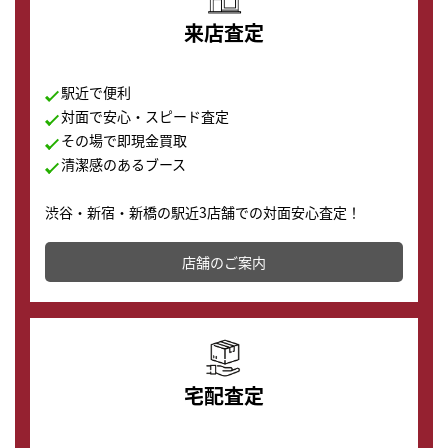
来店査定
駅近で便利
対面で安心・スピード査定
その場で即現金買取
清潔感のあるブース
渋谷・新宿・新橋の駅近3店舗での対面安心査定！
その場で現金買取致します。渋谷本店では、時計販売の
店舗を併設しており、下取りに出してお得に新しい時計
店舗のご案内
の購入もできます♪
宅配査定