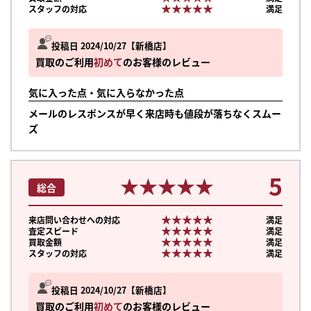
★★★★★
★★★★★
スタッフの対応
満足
投稿日 2024/10/27
新橋店
買取のご利用
初めて
のお客様のレビュー
気に入った点・気に入らなかった点
メールのレスポンスが早く来店時も値段が落ちなくスムー
ズ
5
★★★★★
★★★★★
総合
★★★★★
★★★★★
来店問い合わせへの対応
満足
★★★★★
★★★★★
査定スピード
満足
★★★★★
★★★★★
買取金額
満足
★★★★★
★★★★★
スタッフの対応
満足
まずは
投稿日 2024/10/27
新橋店
かんたん30秒でお試し査定
買取のご利用
初めて
のお客様のレビュー