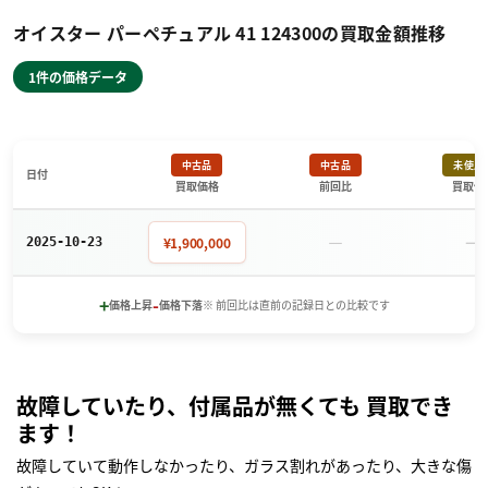
オイスター パーペチュアル 41 124300の買取金額推移
1件の価格データ
中古品
中古品
未使用
日付
買取価格
前回比
買取価
－
－
¥1,900,000
2025-10-23
+
-
価格上昇
価格下落
※ 前回比は直前の記録日との比較です
故障していたり、付属品が無くても 買取でき
ます！
故障していて動作しなかったり、ガラス割れがあったり、大きな傷