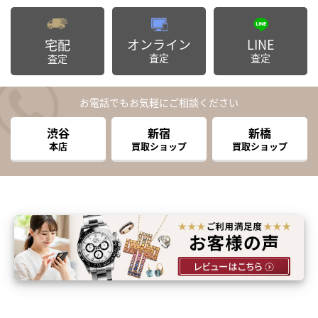
オンライン
LINE
宅配
査定
査定
査定
お電話でもお気軽にご相談ください
渋谷
新宿
新橋
本店
買取ショップ
買取ショップ
まずは
かんたん30秒でお試し査定