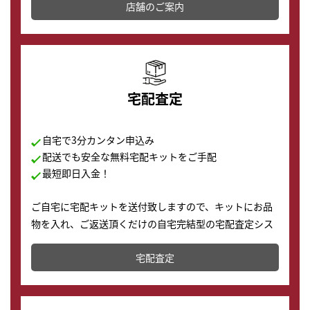
店舗を併設しており、下取りに出してお得に新しい時計
店舗のご案内
の購入もできます♪
宅配査定
自宅で3分カンタン申込み
配送でも安全な無料宅配キットをご手配
最短即日入金！
ご自宅に宅配キットを送付致しますので、キットにお品
物を入れ、ご返送頂くだけの自宅完結型の宅配査定シス
テムです。
宅配査定
配送でも簡単&安全に査定・買取に出すことが可能で
す。