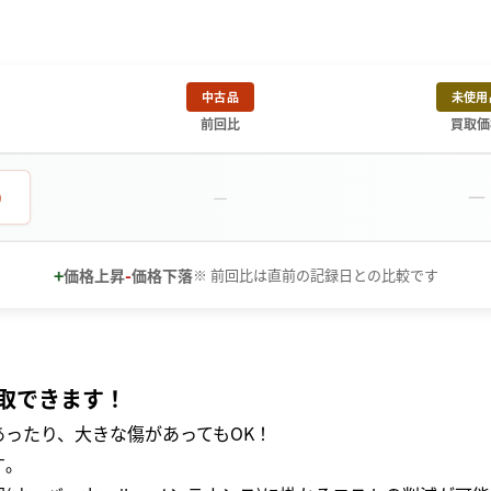
中古品
未使用
前回比
買取価
－
0
－
+
-
価格上昇
価格下落
※ 前回比は直前の記録日との比較です
取できます！
ったり、大きな傷があってもOK！
｡