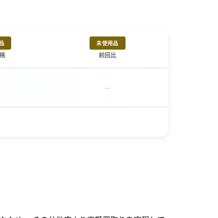
品
未使用品
格
前回比
－