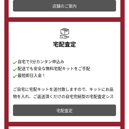
店舗を併設しており、下取りに出してお得に新しい時計
店舗のご案内
の購入もできます♪
宅配査定
自宅で3分カンタン申込み
配送でも安全な無料宅配キットをご手配
最短即日入金！
ご自宅に宅配キットを送付致しますので、キットにお品
物を入れ、ご返送頂くだけの自宅完結型の宅配査定シス
テムです。
宅配査定
配送でも簡単&安全に査定・買取に出すことが可能で
す。