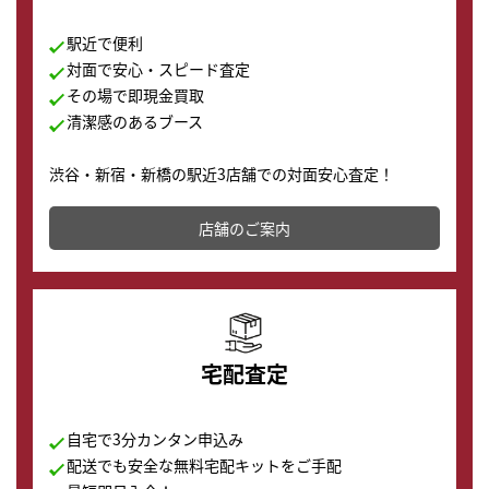
駅近で便利
対面で安心・スピード査定
その場で即現金買取
清潔感のあるブース
渋谷・新宿・新橋の駅近3店舗での対面安心査定！
その場で現金買取致します。渋谷本店では、時計販売の
店舗を併設しており、下取りに出してお得に新しい時計
店舗のご案内
の購入もできます♪
宅配査定
自宅で3分カンタン申込み
配送でも安全な無料宅配キットをご手配