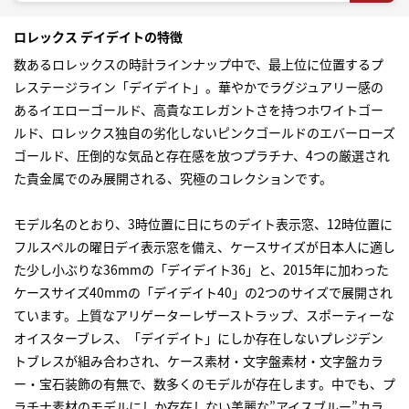
ロレックス デイデイトの特徴
数ある
ロレックス
の時計ラインナップ中で、最上位に位置するプ
レステージライン「デイデイト」。華やかでラグジュアリー感の
あるイエローゴールド、高貴なエレガントさを持つホワイトゴー
ルド、ロレックス独自の劣化しないピンクゴールドのエバーローズ
ゴールド、圧倒的な気品と存在感を放つプラチナ、4つの厳選され
た貴金属でのみ展開される、究極のコレクションです。
モデル名のとおり、3時位置に日にちのデイト表示窓、12時位置に
フルスペルの曜日デイ表示窓を備え、ケースサイズが日本人に適し
た少し小ぶりな36mmの「デイデイト36」と、2015年に加わった
ケースサイズ40mmの「デイデイト40」の2つのサイズで展開され
ています。上質なアリゲーターレザーストラップ、スポーティーな
オイスターブレス、「デイデイト」にしか存在しないプレジデン
トブレスが組み合わされ、ケース素材・文字盤素材・文字盤カラ
ー・宝石装飾の有無で、数多くのモデルが存在します。中でも、プ
ラチナ素材のモデルにしか存在しない美麗な”アイスブルー”カラ