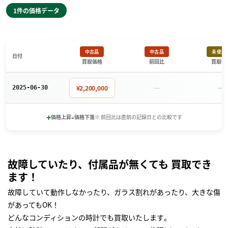
1件の価格データ
中古品
中古品
未使用
日付
買取価格
前回比
買取価
－
－
¥2,200,000
2025-06-30
+
-
価格上昇
価格下落
※ 前回比は直前の記録日との比較です
故障していたり、付属品が無くても 買取でき
ます！
故障していて動作しなかったり、ガラス割れがあったり、大きな傷
があってもOK！
どんなコンディションの時計でも買取いたします｡