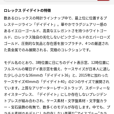
ロレックス デイデイトの特徴
数ある
ロレックス
の時計ラインナップ中で、最上位に位置するプ
レステージライン「デイデイト」。華やかでラグジュアリー感の
あるイエローゴールド、高貴なエレガントさを持つホワイトゴー
ルド、ロレックス独自の劣化しないピンクゴールドのエバーローズ
ゴールド、圧倒的な気品と存在感を放つプラチナ、4つの厳選され
た貴金属でのみ展開される、究極のコレクションです。
モデル名のとおり、3時位置に日にちのデイト表示窓、12時位置に
フルスペルの曜日デイ表示窓を備え、ケースサイズが日本人に適し
た少し小ぶりな36mmの「デイデイト36」と、2015年に加わった
ケースサイズ40mmの「デイデイト40」の2つのサイズで展開され
ています。上質なアリゲーターレザーストラップ、スポーティーな
オイスターブレス、「デイデイト」にしか存在しないプレジデン
トブレスが組み合わされ、ケース素材・文字盤素材・文字盤カラ
ー・宝石装飾の有無で、数多くのモデルが存在します。中でも、プ
ラチナ素材のモデルにしか存在しない美麗な”アイスブルー”カラ