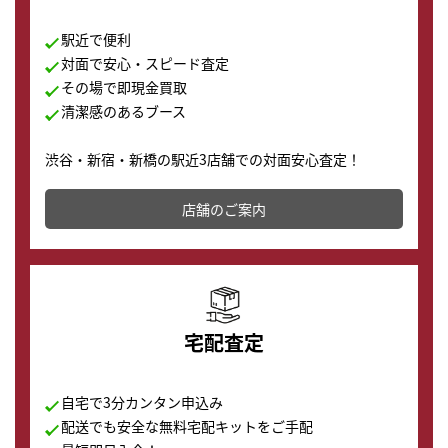
駅近で便利
対面で安心・スピード査定
その場で即現金買取
清潔感のあるブース
渋谷・新宿・新橋の駅近3店舗での対面安心査定！
その場で現金買取致します。渋谷本店では、時計販売の
店舗を併設しており、下取りに出してお得に新しい時計
店舗のご案内
の購入もできます♪
宅配査定
自宅で3分カンタン申込み
配送でも安全な無料宅配キットをご手配