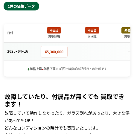
1件の価格データ
中古品
中古品
未使用
日付
買取価格
前回比
買取価
－
－
¥5,300,000
2025-04-16
+
-
価格上昇
価格下落
※ 前回比は直前の記録日との比較です
故障していたり、付属品が無くても 買取でき
ます！
故障していて動作しなかったり、ガラス割れがあったり、大きな傷
があってもOK！
どんなコンディションの時計でも買取いたします｡