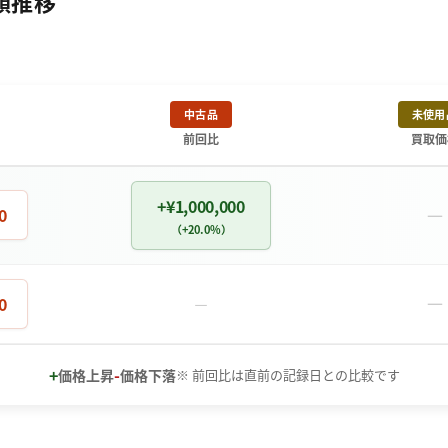
金額推移
中古品
未使用
前回比
買取価
+¥1,000,000
－
0
（+20.0%）
－
0
－
+
-
価格上昇
価格下落
※ 前回比は直前の記録日との比較です