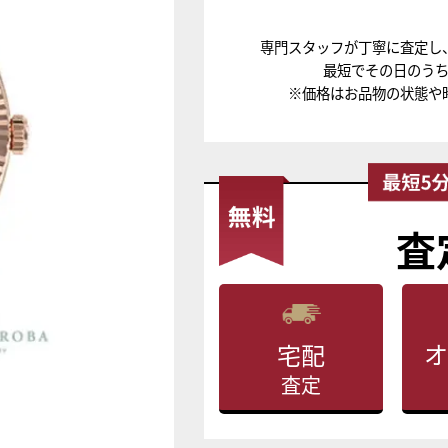
専門スタッフが丁寧に査定し
最短でその日のう
※価格はお品物の状態や
査
オ
宅配
査定