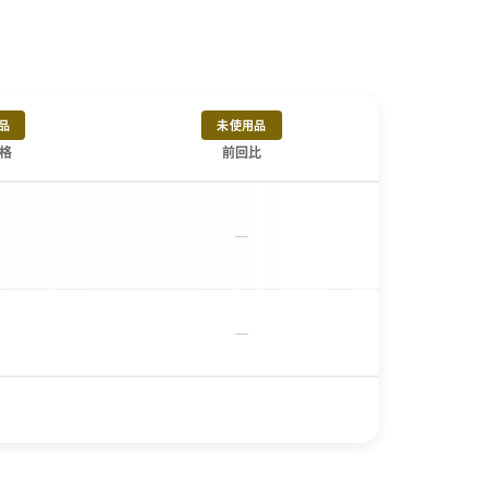
品
未使用品
格
前回比
－
－