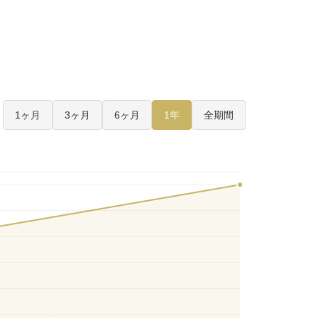
1ヶ月
3ヶ月
6ヶ月
1年
全期間