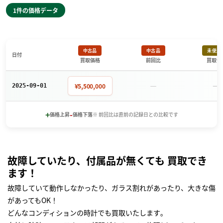
1件の価格データ
中古品
中古品
未使用
日付
買取価格
前回比
買取価
－
－
¥5,500,000
2025-09-01
+
-
価格上昇
価格下落
※ 前回比は直前の記録日との比較です
故障していたり、付属品が無くても 買取でき
ます！
故障していて動作しなかったり、ガラス割れがあったり、大きな傷
があってもOK！
どんなコンディションの時計でも買取いたします｡