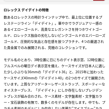
ロレックス デイデイトの特徴
数ある
ロレックス
の時計ラインナップ中で、最上位に位置するプ
レステージライン「デイデイト」。華やかでラグジュアリー感の
あるイエローゴールド、高貴なエレガントさを持つホワイトゴー
ルド、ロレックス独自の劣化しないピンクゴールドのエバーローズ
ゴールド、圧倒的な気品と存在感を放つプラチナ、4つの厳選され
た貴金属でのみ展開される、究極のコレクションです。
モデル名のとおり、3時位置に日にちのデイト表示窓、12時位置に
フルスペルの曜日デイ表示窓を備え、ケースサイズが日本人に適し
た少し小ぶりな36mmの「デイデイト36」と、2015年に加わった
ケースサイズ40mmの「デイデイト40」の2つのサイズで展開され
ています。上質なアリゲーターレザーストラップ、スポーティーな
オイスターブレス、「デイデイト」にしか存在しないプレジデン
トブレスが組み合わされ、ケース素材・文字盤素材・文字盤カラ
ー・宝石装飾の有無で、数多くのモデルが存在します。中でも、プ
ラチナ素材のモデルにしか存在しない美麗な”アイスブルー”カラ