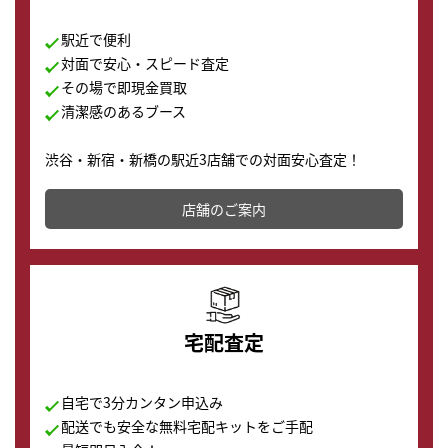
駅近で便利
対面で安心・スピード査定
その場で即現金買取
清潔感のあるブース
渋谷・新宿・新橋の駅近3店舗での対面安心査定！
その場で現金買取致します。渋谷本店では、時計販売の
店舗を併設しており、下取りに出してお得に新しい時計
店舗のご案内
の購入もできます♪
宅配査定
自宅で3分カンタン申込み
配送でも安全な無料宅配キットをご手配