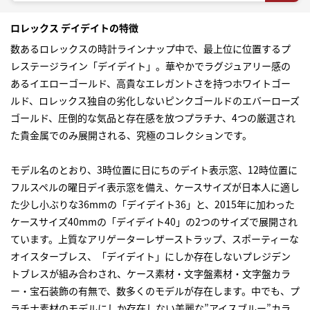
ロレックス デイデイトの特徴
数ある
ロレックス
の時計ラインナップ中で、最上位に位置するプ
レステージライン「デイデイト」。華やかでラグジュアリー感の
あるイエローゴールド、高貴なエレガントさを持つホワイトゴー
ルド、ロレックス独自の劣化しないピンクゴールドのエバーローズ
ゴールド、圧倒的な気品と存在感を放つプラチナ、4つの厳選され
た貴金属でのみ展開される、究極のコレクションです。
モデル名のとおり、3時位置に日にちのデイト表示窓、12時位置に
フルスペルの曜日デイ表示窓を備え、ケースサイズが日本人に適し
た少し小ぶりな36mmの「デイデイト36」と、2015年に加わった
ケースサイズ40mmの「デイデイト40」の2つのサイズで展開され
ています。上質なアリゲーターレザーストラップ、スポーティーな
オイスターブレス、「デイデイト」にしか存在しないプレジデン
トブレスが組み合わされ、ケース素材・文字盤素材・文字盤カラ
ー・宝石装飾の有無で、数多くのモデルが存在します。中でも、プ
ラチナ素材のモデルにしか存在しない美麗な”アイスブルー”カラ