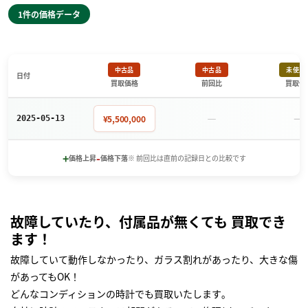
1件の価格データ
中古品
中古品
未使用
日付
買取価格
前回比
買取価
－
－
¥5,500,000
2025-05-13
+
-
価格上昇
価格下落
※ 前回比は直前の記録日との比較です
故障していたり、付属品が無くても 買取でき
ます！
故障していて動作しなかったり、ガラス割れがあったり、大きな傷
があってもOK！
どんなコンディションの時計でも買取いたします｡