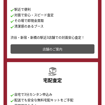
駅近で便利
対面で安心・スピード査定
その場で即現金買取
清潔感のあるブース
渋谷・新宿・新橋の駅近3店舗での対面安心査定！
その場で現金買取致します。渋谷本店では、時計販売の
店舗を併設しており、下取りに出してお得に新しい時計
店舗のご案内
の購入もできます♪
宅配査定
自宅で3分カンタン申込み
配送でも安全な無料宅配キットをご手配