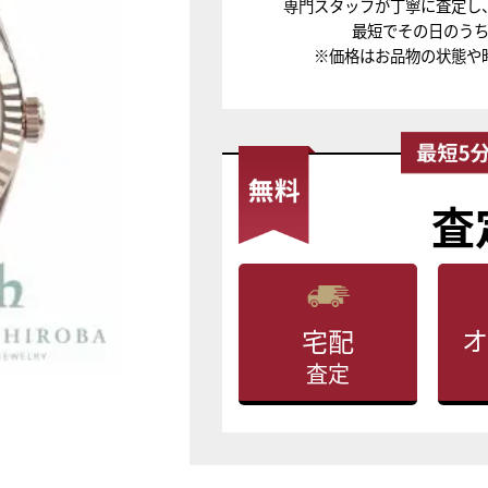
専門スタッフが丁寧に査定し
最短でその日のう
※価格はお品物の状態や
査
オ
宅配
査定