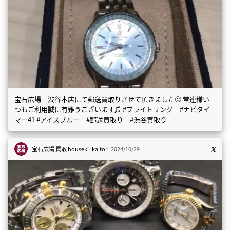
宝石広場 渋谷本店にて郵送買取りさせて頂きました🙂 常連様い
つもご利用誠に有難うございます♫ #ブライトリング #ナビタイ
マー41 #アイスブルー #郵送買取り #渋谷買取り
宝石広場 買取
houseki_kaitori
2024/10/29