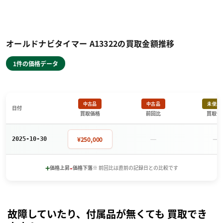
オールドナビタイマー A13322の買取金額推移
1件の価格データ
中古品
中古品
未使用
日付
買取価格
前回比
買取価
－
－
¥250,000
2025-10-30
+
-
価格上昇
価格下落
※ 前回比は直前の記録日との比較です
故障していたり、付属品が無くても 買取でき