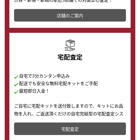
その場で現金買取致します。渋谷本店では、時計販売の
店舗を併設しており、下取りに出してお得に新しい時計
店舗のご案内
の購入もできます♪
宅配査定
自宅で3分カンタン申込み
配送でも安全な無料宅配キットをご手配
最短即日入金！
ご自宅に宅配キットを送付致しますので、キットにお品
物を入れ、ご返送頂くだけの自宅完結型の宅配査定シス
テムです。
宅配査定
配送でも簡単&安全に査定・買取に出すことが可能で
す。