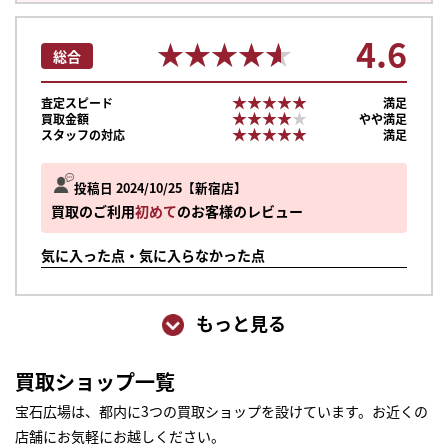
4.6
★★★★★
★★★★★
総合
★★★★★
★★★★★
査定スピード
満足
★★★★★
★★★★★
買取金額
やや満足
★★★★★
★★★★★
スタッフの対応
満足
投稿日 2024/10/25
新宿店
買取のご利用
初めて
のお客様のレビュー
気に入った点・気に入らなかった点
もっと見る
買取ショップ一覧
宝石広場は、都内に3つの買取ショップを設けています。お近くの
店舗にお気軽にお越しください。