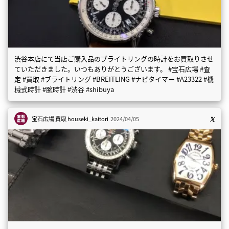
渋谷本店にて当店ご購入品のブライトリングの時計をお買取りさせ
ていただきました。いつもありがとうございます。 #宝石広場 #査
定 #買取 #ブライトリング #BREITLING #ナビタイマー #A23322 #機
械式時計 #腕時計 #渋谷 #shibuya
宝石広場 買取
houseki_kaitori
2024/04/05