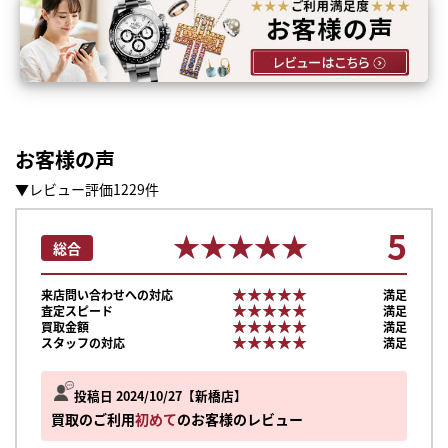
お客様の声
▼レビュー評価1229件
5
★★★★★
★★★★★
総合
★★★★★
★★★★★
来店問い合わせへの対応
満足
★★★★★
★★★★★
査定スピード
満足
★★★★★
★★★★★
買取金額
満足
★★★★★
★★★★★
スタッフの対応
満足
投稿日 2024/10/27
新橋店
買取のご利用
初めて
のお客様のレビュー