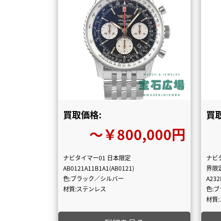
買取価格:
買
〜￥800,000円
ナビタイマー01 日本限定
ナビ
AB0121A11B1A1(AB0121)
界限
色:ブラック／シルバー
A23
材質:ステンレス
色:
材質