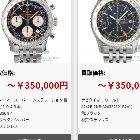
取価格:
買取価格:
〜￥350,000円
〜￥350,
タイマー スーパーコンステレーション 世
ナビタイマー ワールド
定１０４９本
A242B-2NP(A24322121B2A1)
2BSCNP
色:ブラック
ブラック／シルバー
材質:ステンレス
:ステンレス