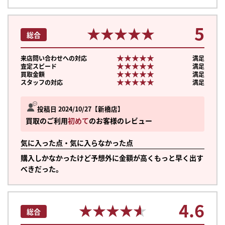
5
★★★★★
★★★★★
総合
★★★★★
★★★★★
来店問い合わせへの対応
満足
★★★★★
★★★★★
査定スピード
満足
★★★★★
★★★★★
買取金額
満足
★★★★★
★★★★★
スタッフの対応
満足
投稿日 2024/10/27
新橋店
買取のご利用
初めて
のお客様のレビュー
気に入った点・気に入らなかった点
購入しかなかったけど予想外に金額が高くもっと早く出す
べきだった。
まずは
4.6
★★★★★
★★★★★
かんたん30秒でお試し査定
総合