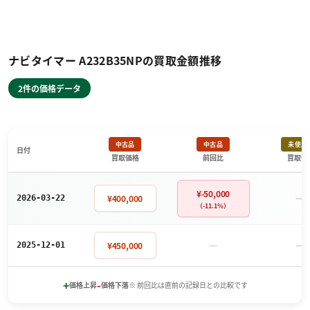
ナビタイマー A232B35NPの買取金額推移
2件の価格データ
中古品
中古品
未使用
日付
買取価格
前回比
買取価
¥-50,000
－
¥400,000
2026-03-22
（-11.1%）
－
－
¥450,000
2025-12-01
+
-
価格上昇
価格下落
※ 前回比は直前の記録日との比較です