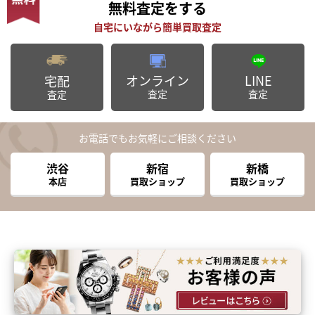
無料査定
をする
オンライン
LINE
宅配
査定
査定
査定
お電話でもお気軽にご相談ください
渋谷
新宿
新橋
本店
買取ショップ
買取ショップ