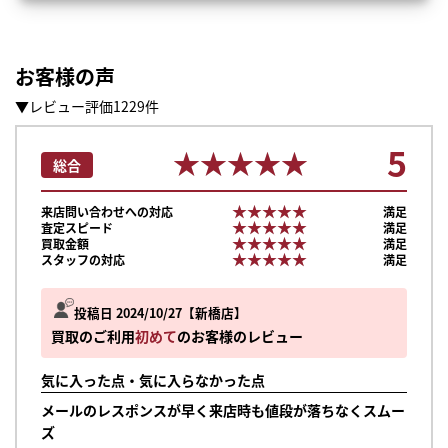
お客様の声
▼レビュー評価1229件
5
★★★★★
★★★★★
総合
★★★★★
★★★★★
来店問い合わせへの対応
満足
★★★★★
★★★★★
査定スピード
満足
★★★★★
★★★★★
買取金額
満足
★★★★★
★★★★★
スタッフの対応
満足
投稿日 2024/10/27
新橋店
買取のご利用
初めて
のお客様のレビュー
気に入った点・気に入らなかった点
メールのレスポンスが早く来店時も値段が落ちなくスムー
ズ