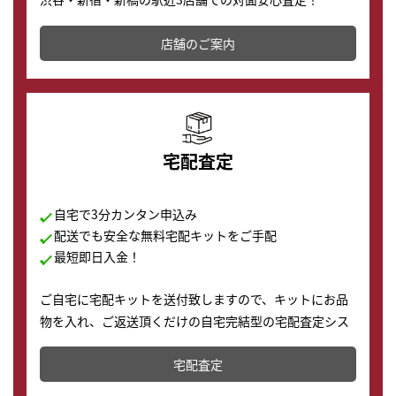
その場で現金買取致します。渋谷本店では、時計販売の
店舗を併設しており、下取りに出してお得に新しい時計
店舗のご案内
の購入もできます♪
宅配査定
自宅で3分カンタン申込み
配送でも安全な無料宅配キットをご手配
最短即日入金！
ご自宅に宅配キットを送付致しますので、キットにお品
物を入れ、ご返送頂くだけの自宅完結型の宅配査定シス
テムです。
宅配査定
配送でも簡単&安全に査定・買取に出すことが可能で
す。