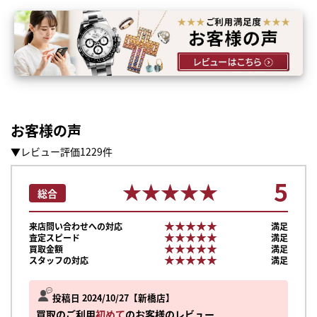
お客様の声
▼レビュー評価1229件
5
★★★★★
★★★★★
総合
★★★★★
★★★★★
来店問い合わせへの対応
満足
★★★★★
★★★★★
査定スピード
満足
★★★★★
★★★★★
買取金額
満足
★★★★★
★★★★★
スタッフの対応
満足
投稿日 2024/10/27
新橋店
買取のご利用
初めて
のお客様のレビュー