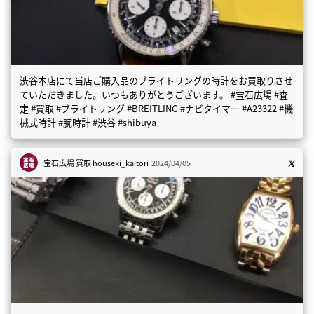
渋谷本店にて当店ご購入品のブライトリングの時計をお買取りさせ
ていただきました。いつもありがとうございます。 #宝石広場 #査
定 #買取 #ブライトリング #BREITLING #ナビタイマー #A23322 #機
械式時計 #腕時計 #渋谷 #shibuya
宝石広場 買取
houseki_kaitori
2024/04/05