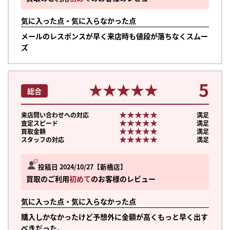
気に入った点・気に入らなかった点
メールのレスポンスが早く来店時も値段が落ちなくスムー
ズ
5
★★★★★
★★★★★
総合
★★★★★
★★★★★
来店問い合わせへの対応
満足
★★★★★
★★★★★
査定スピード
満足
★★★★★
★★★★★
買取金額
満足
★★★★★
★★★★★
スタッフの対応
満足
投稿日 2024/10/27
新橋店
買取のご利用
初めて
のお客様のレビュー
気に入った点・気に入らなかった点
購入しかなかったけど予想外に金額が高くもっと早く出す
べきだった。