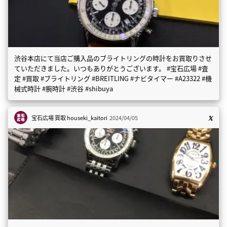
渋谷本店にて当店ご購入品のブライトリングの時計をお買取りさせ
ていただきました。いつもありがとうございます。 #宝石広場 #査
定 #買取 #ブライトリング #BREITLING #ナビタイマー #A23322 #機
械式時計 #腕時計 #渋谷 #shibuya
宝石広場 買取
houseki_kaitori
2024/04/05