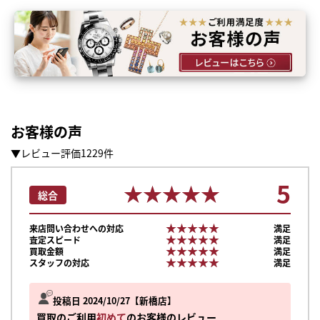
お客様の声
▼レビュー評価1229件
5
★★★★★
★★★★★
総合
★★★★★
★★★★★
来店問い合わせへの対応
満足
★★★★★
★★★★★
査定スピード
満足
★★★★★
★★★★★
買取金額
満足
★★★★★
★★★★★
スタッフの対応
満足
投稿日 2024/10/27
新橋店
買取のご利用
初めて
のお客様のレビュー