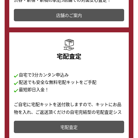
その場で現金買取致します。渋谷本店では、時計販売の
店舗を併設しており、下取りに出してお得に新しい時計
店舗のご案内
の購入もできます♪
宅配査定
自宅で3分カンタン申込み
配送でも安全な無料宅配キットをご手配
最短即日入金！
ご自宅に宅配キットを送付致しますので、キットにお品
物を入れ、ご返送頂くだけの自宅完結型の宅配査定シス
テムです。
宅配査定
配送でも簡単&安全に査定・買取に出すことが可能で
す。