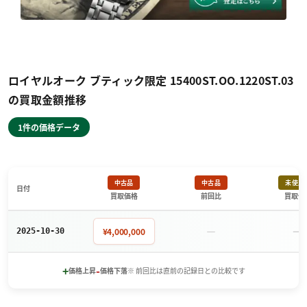
ロイヤルオーク ブティック限定 15400ST.OO.1220ST.03
の買取金額推移
1件の価格データ
中古品
中古品
未使用
日付
買取価格
前回比
買取価
－
－
¥4,000,000
2025-10-30
+
-
価格上昇
価格下落
※ 前回比は直前の記録日との比較です