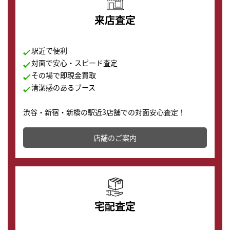
来店査定
駅近で便利
対面で安心・スピード査定
その場で即現金買取
清潔感のあるブース
渋谷・新宿・新橋の駅近3店舗での対面安心査定！
その場で現金買取致します。渋谷本店では、時計販売の
店舗を併設しており、下取りに出してお得に新しい時計
店舗のご案内
の購入もできます♪
宅配査定