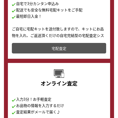
自宅で3分カンタン申込み
配送でも安全な無料宅配キットをご手配
最短即日入金！
ご自宅に宅配キットを送付致しますので、キットにお品
物を入れ、ご返送頂くだけの自宅完結型の宅配査定シス
テムです。
宅配査定
配送でも簡単&安全に査定・買取に出すことが可能で
す。
オンライン査定
入力3分！お手軽査定
お品物の情報を入力するだけ
査定結果がメールで届く♪