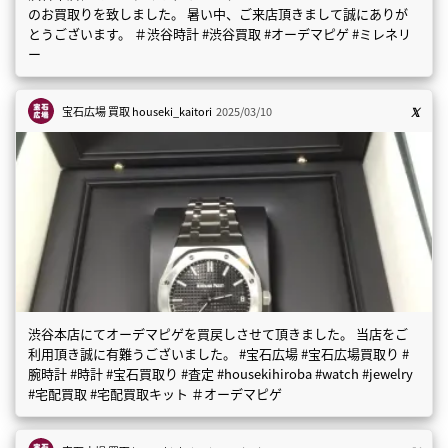
のお買取りを致しました。 暑い中、ご来店頂きまして誠にありが
とうございます。 ＃渋谷時計 #渋谷買取 #オーデマピゲ #ミレネリ
ー
宝石広場 買取
houseki_kaitori
2025/03/10
渋谷本店にてオーデマピゲを買戻しさせて頂きました。 当店をご
利用頂き誠に有難うございました。 #宝石広場 #宝石広場買取り #
腕時計 #時計 #宝石買取り #査定 #housekihiroba #watch #jewelry
#宅配買取 #宅配買取キット ＃オーデマピゲ