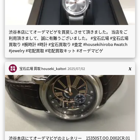
渋谷本店にてオーデマピゲを買戻しさせて頂きました。 当店をご
利用頂きまして、誠に有難うございました。 #宝石広場 #宝石広場
買取り #腕時計 #時計 #宝石買取り #査定 #housekihiroba #watch
#jewelry #宅配買取 #宅配買取キット #オーデマピゲ
宝石広場 買取
houseki_kaitori
2025/07/02
渋谷本店にてオーデマピゲのミレネリー 15350ST.OO.D002CR.01