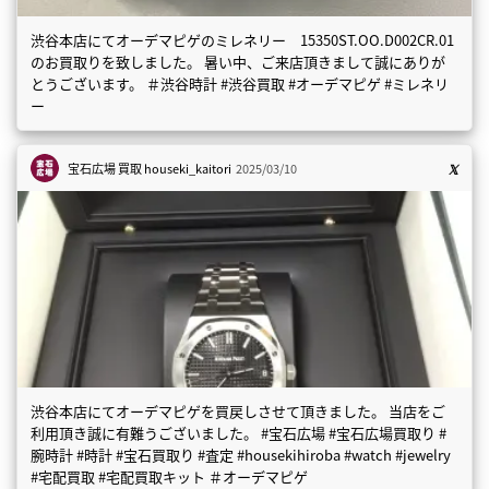
渋谷本店にてオーデマピゲのミレネリー 15350ST.OO.D002CR.01
のお買取りを致しました。 暑い中、ご来店頂きまして誠にありが
とうございます。 ＃渋谷時計 #渋谷買取 #オーデマピゲ #ミレネリ
ー
宝石広場 買取
houseki_kaitori
2025/03/10
渋谷本店にてオーデマピゲを買戻しさせて頂きました。 当店をご
利用頂き誠に有難うございました。 #宝石広場 #宝石広場買取り #
腕時計 #時計 #宝石買取り #査定 #housekihiroba #watch #jewelry
#宅配買取 #宅配買取キット ＃オーデマピゲ