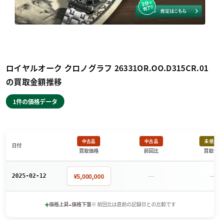
ロイヤルオーク クロノグラフ 26331OR.OO.D315CR.01
の買取金額推移
1件の価格データ
中古品
中古品
未使用
日付
買取価格
前回比
買取価
－
－
¥5,000,000
2025-02-12
+
-
価格上昇
価格下落
※ 前回比は直前の記録日との比較です