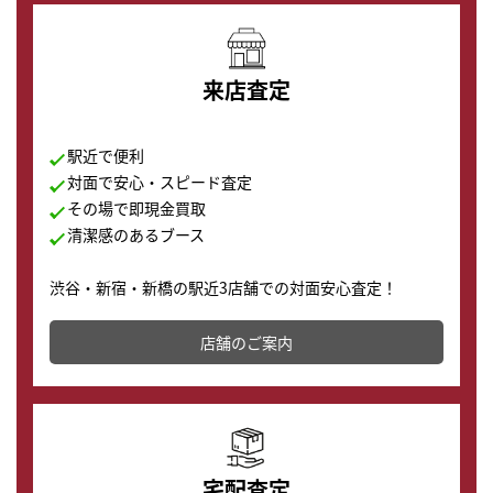
来店査定
駅近で便利
対面で安心・スピード査定
その場で即現金買取
清潔感のあるブース
渋谷・新宿・新橋の駅近3店舗での対面安心査定！
その場で現金買取致します。渋谷本店では、時計販売の
店舗を併設しており、下取りに出してお得に新しい時計
店舗のご案内
の購入もできます♪
宅配査定