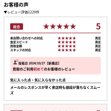
お客様の声
▼レビュー評価1229件
5
★★★★★
★★★★★
総合
★★★★★
★★★★★
来店問い合わせへの対応
満足
★★★★★
★★★★★
査定スピード
満足
★★★★★
★★★★★
買取金額
満足
★★★★★
★★★★★
スタッフの対応
満足
投稿日 2024/10/27
新橋店
買取のご利用
初めて
のお客様のレビュー
気に入った点・気に入らなかった点
メールのレスポンスが早く来店時も値段が落ちなくスムー
ズ