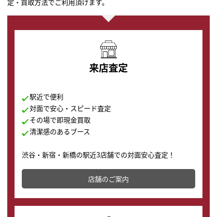
定・買取方法でご利用頂けます。
来店査定
駅近で便利
対面で安心・スピード査定
その場で即現金買取
清潔感のあるブース
渋谷・新宿・新橋の駅近3店舗での対面安心査定！
その場で現金買取致します。渋谷本店では、時計販売の
店舗を併設しており、下取りに出してお得に新しい時計
店舗のご案内
の購入もできます♪