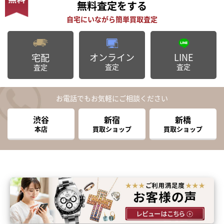
無料査定
をする
オンライン
LINE
宅配
査定
査定
査定
お電話でもお気軽にご相談ください
渋谷
新宿
新橋
本店
買取ショップ
買取ショップ