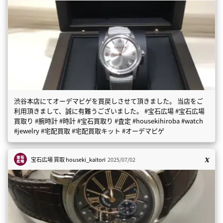
渋谷本店にてオーデマピゲを買戻しさせて頂きました。 当店をご
利用頂きまして、誠に有難うございました。 #宝石広場 #宝石広場
買取り #腕時計 #時計 #宝石買取り #査定 #housekihiroba #watch
#jewelry #宅配買取 #宅配買取キット #オーデマピゲ
宝石広場 買取
houseki_kaitori
2025/07/02