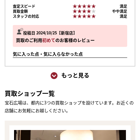
★★★★★
★★★★★
査定スピード
満足
★★★★★
★★★★★
買取金額
やや満足
★★★★★
★★★★★
スタッフの対応
満足
投稿日 2024/10/25
新宿店
買取のご利用
初めて
のお客様のレビュー
気に入った点・気に入らなかった点
もっと見る
買取ショップ一覧
宝石広場は、都内に3つの買取ショップを設けています。お近くの
店舗にお気軽にお越しください。
まずは
かんたん30秒でお試し査定