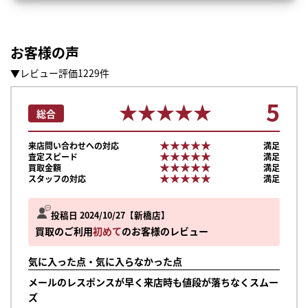
お客様の声
▼レビュー評価1229件
5
★★★★★
★★★★★
総合
★★★★★
★★★★★
来店問い合わせへの対応
満足
★★★★★
★★★★★
査定スピード
満足
★★★★★
★★★★★
買取金額
満足
★★★★★
★★★★★
スタッフの対応
満足
投稿日 2024/10/27
新橋店
買取のご利用
初めて
のお客様のレビュー
気に入った点・気に入らなかった点
メールのレスポンスが早く来店時も値段が落ちなくスムー
ズ