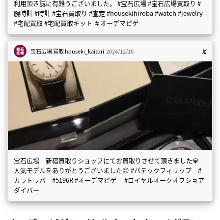
利用頂き誠に有難うございました。 #宝石広場 #宝石広場買取り #
腕時計 #時計 #宝石買取り #査定 #housekihiroba #watch #jewelry
#宅配買取 #宅配買取キット ＃オーデマピゲ
宝石広場 買取
houseki_kaitori
2024/12/10
宝石広場 新宿買取りショップにてお買取りさせて頂きました💎
人気モデルをありがとうございました😊 #パテックフィリップ #
カラトラバ #5196R #オーデマピゲ #ロイヤルオークオフショア
ダイバー