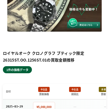
ロイヤルオーク クロノグラフ ブティック限定
26315ST.OO.1256ST.01の買取金額推移
1件の価格データ
中古品
中古品
未使用
日付
買取価格
前回比
買取価
－
－
¥5,000,000
2025-03-29