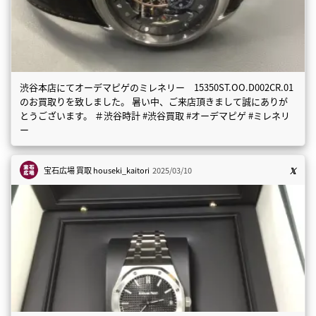
渋谷本店にてオーデマピゲのミレネリー 15350ST.OO.D002CR.01
のお買取りを致しました。 暑い中、ご来店頂きまして誠にありが
とうございます。 ＃渋谷時計 #渋谷買取 #オーデマピゲ #ミレネリ
ー
宝石広場 買取
houseki_kaitori
2025/03/10