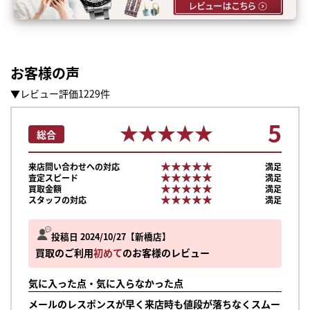
お客様の声
▼レビュー評価1229件
5
★★★★★
★★★★★
総合
★★★★★
★★★★★
来店問い合わせへの対応
満足
★★★★★
★★★★★
査定スピード
満足
★★★★★
★★★★★
買取金額
満足
★★★★★
★★★★★
スタッフの対応
満足
投稿日 2024/10/27
新橋店
買取のご利用
初めて
のお客様のレビュー
気に入った点・気に入らなかった点
メールのレスポンスが早く来店時も値段が落ちなくスムー