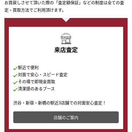
お買戻しさせて頂いた際の「査定額保証」などの制度は全ての査
定・買取方法でご利用頂けます。
来店査定
駅近で便利
対面で安心・スピード査定
その場で即現金買取
清潔感のあるブース
渋谷・新宿・新橋の駅近3店舗での対面安心査定！
その場で現金買取致します。渋谷本店では、時計販売の
店舗を併設しており、下取りに出してお得に新しい時計
店舗のご案内
の購入もできます♪