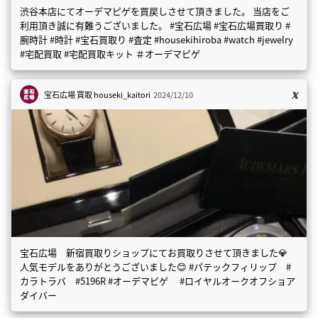
渋谷本店にてオーデマピゲを買戻しさせて頂きました。 当店をご
利用頂き誠に有難うございました。 #宝石広場 #宝石広場買取り #
腕時計 #時計 #宝石買取り #査定 #housekihiroba #watch #jewelry
#宅配買取 #宅配買取キット ＃オーデマピゲ
宝石広場 買取
houseki_kaitori
2024/12/10
宝石広場 新宿買取りショップにてお買取りさせて頂きました💎
人気モデルをありがとうございました😊 #パテックフィリップ #
カラトラバ #5196R #オーデマピゲ #ロイヤルオークオフショア
ダイバー