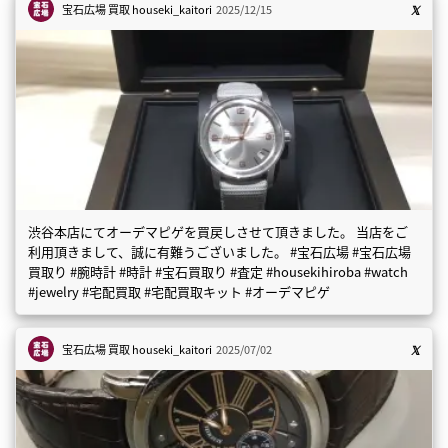
宝石広場 買取
houseki_kaitori
2025/12/15
渋谷本店にてオーデマピゲを買戻しさせて頂きました。 当店をご
利用頂きまして、誠に有難うございました。 #宝石広場 #宝石広場
買取り #腕時計 #時計 #宝石買取り #査定 #housekihiroba #watch
#jewelry #宅配買取 #宅配買取キット #オーデマピゲ
宝石広場 買取
houseki_kaitori
2025/07/02