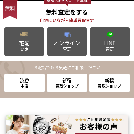
無料査定
をする
オンライン
LINE
宅配
査定
査定
査定
お電話でもお気軽にご相談ください
渋谷
新宿
新橋
本店
買取ショップ
買取ショップ