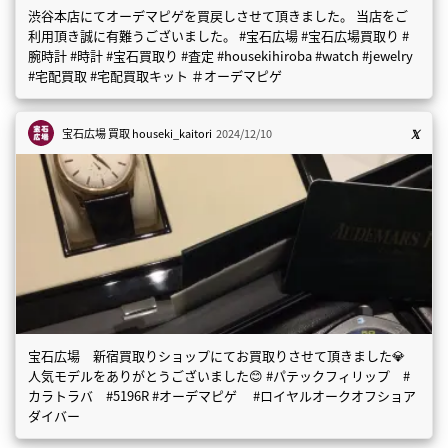
渋谷本店にてオーデマピゲを買戻しさせて頂きました。 当店をご
利用頂き誠に有難うございました。 #宝石広場 #宝石広場買取り #
腕時計 #時計 #宝石買取り #査定 #housekihiroba #watch #jewelry
#宅配買取 #宅配買取キット ＃オーデマピゲ
宝石広場 買取
houseki_kaitori
2024/12/10
宝石広場 新宿買取りショップにてお買取りさせて頂きました💎
人気モデルをありがとうございました😊 #パテックフィリップ #
カラトラバ #5196R #オーデマピゲ #ロイヤルオークオフショア
ダイバー