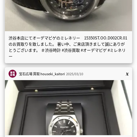
渋谷本店にてオーデマピゲのミレネリー 15350ST.OO.D002CR.01
のお買取りを致しました。 暑い中、ご来店頂きまして誠にありが
とうございます。 ＃渋谷時計 #渋谷買取 #オーデマピゲ #ミレネリ
ー
宝石広場 買取
houseki_kaitori
2025/03/10