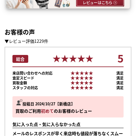
お客様の声
▼レビュー評価1229件
5
★★★★★
★★★★★
総合
★★★★★
★★★★★
来店問い合わせへの対応
満足
★★★★★
★★★★★
査定スピード
満足
★★★★★
★★★★★
買取金額
満足
★★★★★
★★★★★
スタッフの対応
満足
投稿日 2024/10/27
新橋店
買取のご利用
初めて
のお客様のレビュー
気に入った点・気に入らなかった点
メールのレスポンスが早く来店時も値段が落ちなくスムー