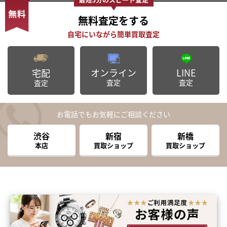
無料査定
をする
オンライン
LINE
宅配
査定
査定
査定
お電話でもお気軽にご相談ください
渋谷
新宿
新橋
本店
買取ショップ
買取ショップ