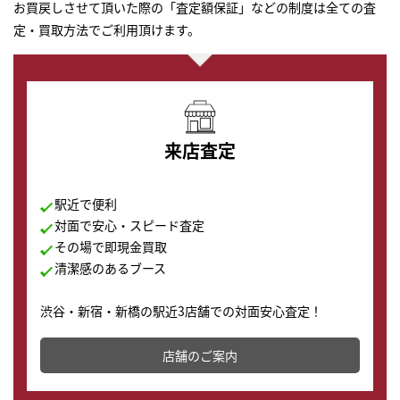
お買戻しさせて頂いた際の「査定額保証」などの制度は全ての査
定・買取方法でご利用頂けます。
来店査定
駅近で便利
対面で安心・スピード査定
その場で即現金買取
清潔感のあるブース
渋谷・新宿・新橋の駅近3店舗での対面安心査定！
その場で現金買取致します。渋谷本店では、時計販売の
店舗を併設しており、下取りに出してお得に新しい時計
店舗のご案内
の購入もできます♪