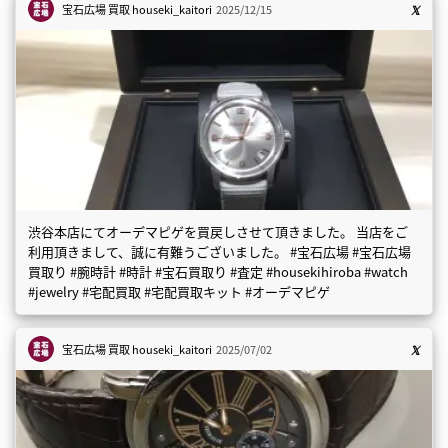
宝石広場 買取
houseki_kaitori
2025/12/15
渋谷本店にてオーデマピゲを買戻しさせて頂きました。 当店をご
利用頂きまして、誠に有難うございました。 #宝石広場 #宝石広場
買取り #腕時計 #時計 #宝石買取り #査定 #housekihiroba #watch
#jewelry #宅配買取 #宅配買取キット #オーデマピゲ
宝石広場 買取
houseki_kaitori
2025/07/02