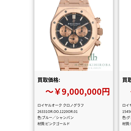
買取価格:
買
〜￥9,000,000円
ロイヤルオーク クロノグラフ
ロイ
26331OR.OO.1220OR.01
1545
色:ブルー／シャンパン
色:
材質:ピンクゴールド
材質