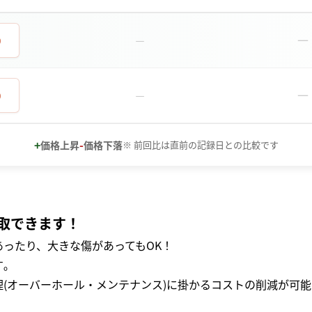
－
0
－
－
0
－
+
-
価格上昇
価格下落
※ 前回比は直前の記録日との比較です
取できます！
ったり、大きな傷があってもOK！
｡
(オーバーホール・メンテナンス)に掛かるコストの削減が可能