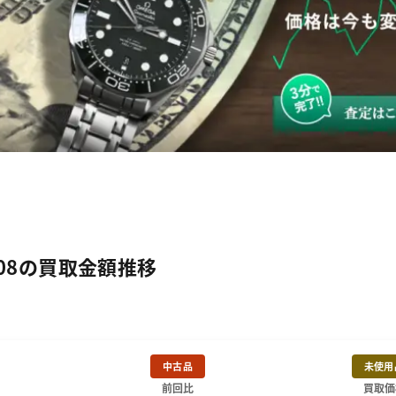
008の買取金額推移
中古品
未使用
前回比
買取価