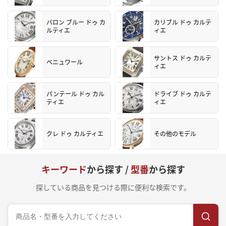
バロン ブルー ドゥ カ
カリブル ドゥ カルテ
ルティエ
ィエ
サントス ドゥ カルテ
ベニュワール
ィエ
パンテール ドゥ カル
ドライブ ドゥ カルテ
ティエ
ィエ
クレ ドゥ カルティエ
その他のモデル
キーワード
から探す /
型番
から探す
探している商品を見つける際に便利な検索です。