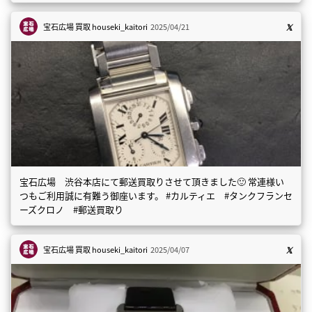
宝石広場 買取
houseki_kaitori
2025/04/21
宝石広場 渋谷本店にて郵送買取りさせて頂きました🙂 常連様い
つもご利用誠に有難う御座います。 #カルティエ #タンクフランセ
ーズクロノ #郵送買取り
宝石広場 買取
houseki_kaitori
2025/04/07