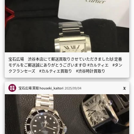
宝石広場 渋谷本店にて郵送買取りさせていただきました🙌 定番
モデルをご郵送誠にありがとうございます😊 #カルティエ #タン
クフランセーズ #カルティエ買取り #渋谷時計買取り
宝石広場 買取
houseki_kaitori
2025/09/04