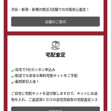
渋谷・新宿・新橋の駅近3店舗での対面安心査定！
その場で現金買取致します。渋谷本店では、時計販売の
店舗を併設しており、下取りに出してお得に新しい時計
店舗のご案内
の購入もできます♪
宅配査定
自宅で3分カンタン申込み
配送でも安全な無料宅配キットをご手配
最短即日入金！
ご自宅に宅配キットを送付致しますので、キットにお品
物を入れ、ご返送頂くだけの自宅完結型の宅配査定シス
テムです。